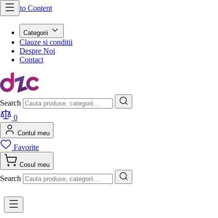
Skip to Content
Categorii
Clauze si conditii
Despre Noi
Contact
Search
0
Contul meu
Favorite
Cosul meu
Search