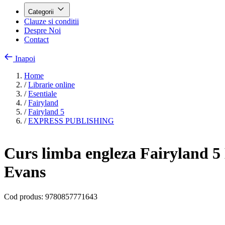
Categorii
Clauze si conditii
Despre Noi
Contact
Inapoi
Home
/
Librarie online
/
Esentiale
/
Fairyland
/
Fairyland 5
/
EXPRESS PUBLISHING
Curs limba engleza Fairyland 5 
Evans
Cod produs:
9780857771643