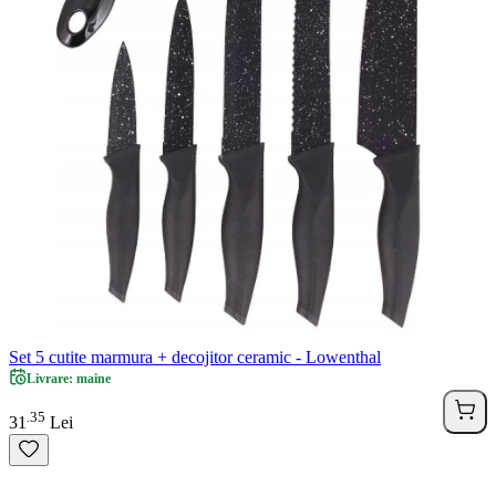
Set 5 cutite marmura + decojitor ceramic - Lowenthal
Livrare: maine
35
.
31
Lei