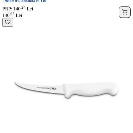
Rate 0% dobanda cu TBI
24
.
PRP: 140
Lei
03
.
136
Lei