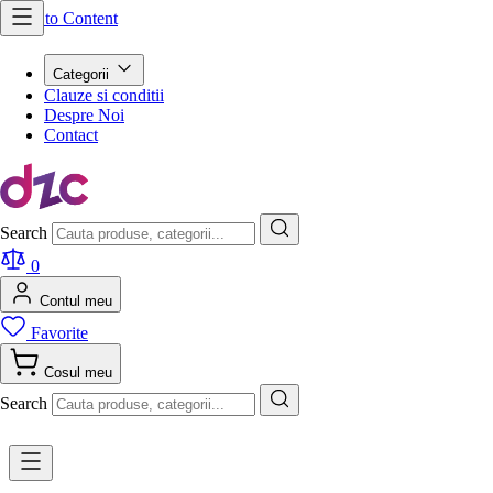
Skip to Content
Categorii
Clauze si conditii
Despre Noi
Contact
Search
0
Contul meu
Favorite
Cosul meu
Search