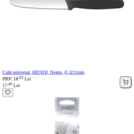
Cutit universal, HENDI, Negru, (L)211mm
03
.
PRP: 18
Lei
49
.
17
Lei