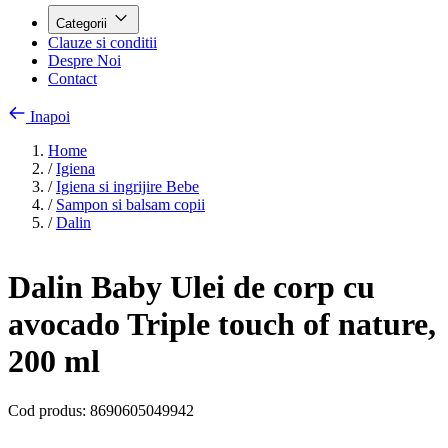
Categorii
Clauze si conditii
Despre Noi
Contact
Inapoi
Home
/
Igiena
/
Igiena si ingrijire Bebe
/
Sampon si balsam copii
/
Dalin
Dalin Baby Ulei de corp cu
avocado Triple touch of nature,
200 ml
Cod produs:
8690605049942