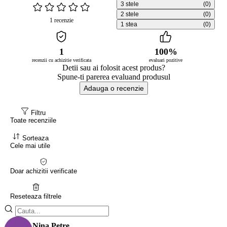
3 stele
(0)
2 stele
(0)
1 recenzie
1 stea
(0)
1
100%
recenzii cu achizitie verificata
evaluari pozitive
Detii sau ai folosit acest produs?
Spune-ti parerea evaluand produsul
Adauga o recenzie
Filtru
Toate recenziile
Sorteaza
Cele mai utile
Doar achizitii verificate
Reseteaza filtrele
Nina Petre