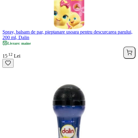
Spray, balsam de par, pieptanare usoara pentru descurcarea parului,
200 ml, Dalin
Livrare: maine
12
.
15
Lei