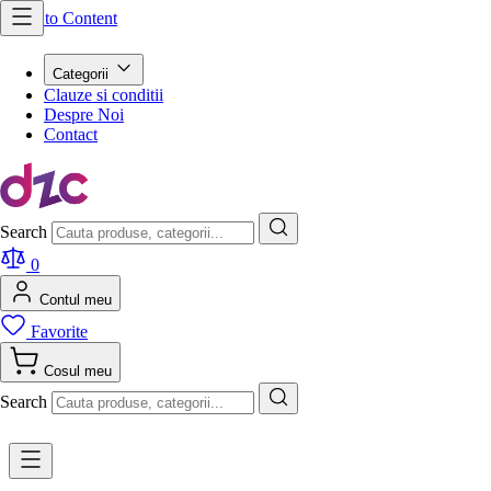
Skip to Content
Categorii
Clauze si conditii
Despre Noi
Contact
Search
0
Contul meu
Favorite
Cosul meu
Search