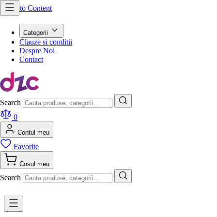
Skip to Content
Categorii
Clauze si conditii
Despre Noi
Contact
Search
0
Contul meu
Favorite
Cosul meu
Search