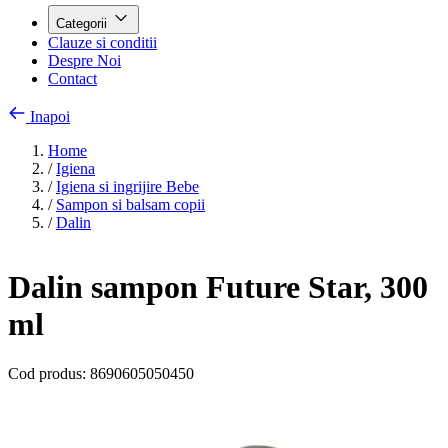
Categorii
Clauze si conditii
Despre Noi
Contact
Inapoi
Home
/
Igiena
/
Igiena si ingrijire Bebe
/
Sampon si balsam copii
/
Dalin
Dalin sampon Future Star, 300
ml
Cod produs:
8690605050450