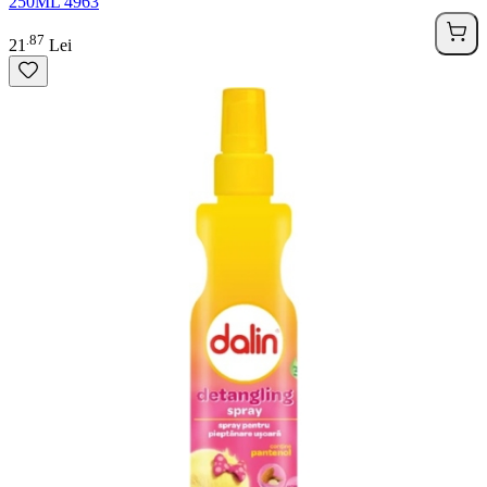
250ML 4963
87
.
21
Lei