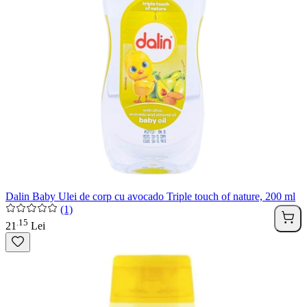
Dalin Baby Ulei de corp cu avocado Triple touch of nature, 200 ml
(1)
15
.
21
Lei