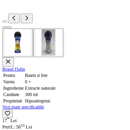
Brand
Dalin
Pentru
Baieti si fete
Varsta
0 +
Ingrediente
Extracte naturale
Cantitate
300 ml
Proprietati
Hipoalergenic
Vezi toate specificatiile
50
17
Lei
33
Pret/L: 58
Lei