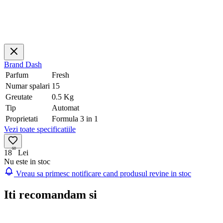
Brand
Dash
Parfum
Fresh
Numar spalari
15
Greutate
0.5 Kg
Tip
Automat
Proprietati
Formula 3 in 1
Vezi toate specificatiile
60
18
Lei
Nu este in stoc
Vreau sa primesc notificare cand produsul revine in stoc
Iti recomandam si