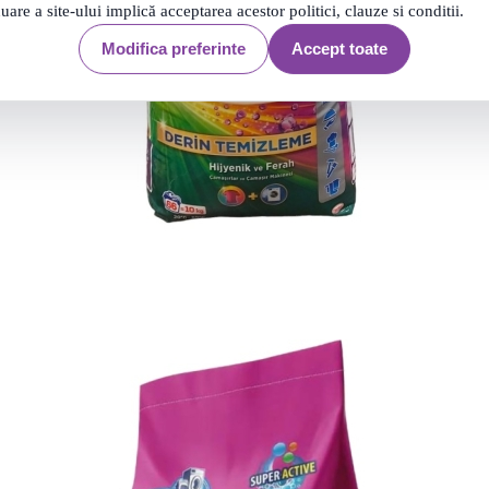
nuare a site-ului implică acceptarea acestor politici, clauze si conditii.
Modifica preferinte
Accept toate