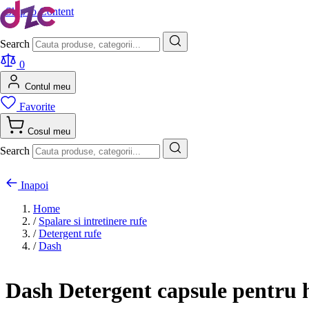
Skip to Content
Search
0
Contul meu
Favorite
Cosul meu
Search
Inapoi
Home
/
Spalare si intretinere rufe
/
Detergent rufe
/
Dash
Dash Detergent capsule pentru ha