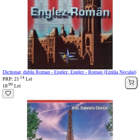
Dictionar, dublu Roman - Englez, Englez - Roman (Emilia Neculai)
14
.
PRP: 21
Lei
99
.
18
Lei