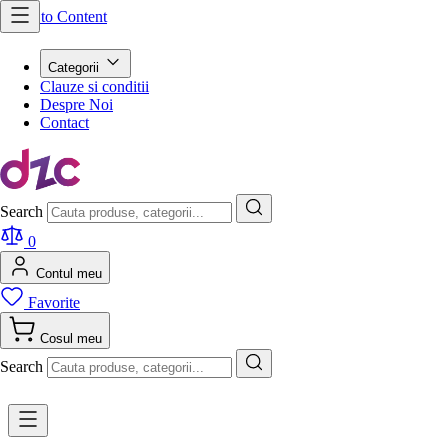
Skip to Content
Categorii
Clauze si conditii
Despre Noi
Contact
Search
0
Contul meu
Favorite
Cosul meu
Search