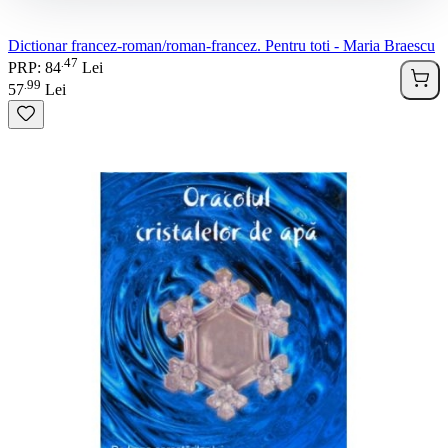
Dictionar francez-roman/roman-francez. Pentru toti - Maria Braescu
47
.
PRP: 84
Lei
99
.
57
Lei