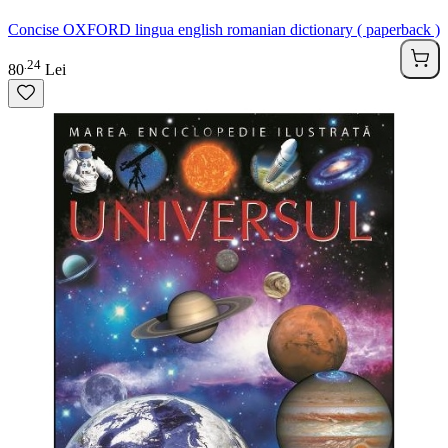
Concise OXFORD lingua english romanian dictionary ( paperback )
24
.
80
Lei