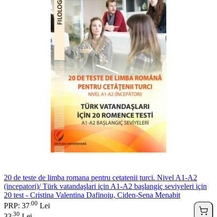
20 de teste de limba romana pentru cetatenii turci. Nivel A1-A2
(incepatori)/ Türk vatandaşlari için A1-A2 başlangiç seviyeleri için
20 test - Cristina Valentina Dafinoiu, Ciden-Sena Menabit
00
.
PRP: 37
Lei
30
.
33
Lei