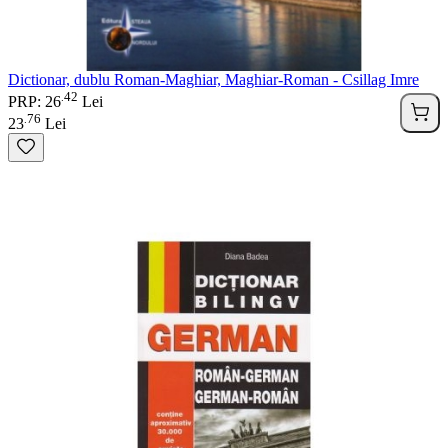
Dictionar, dublu Roman-Maghiar, Maghiar-Roman - Csillag Imre
42
.
PRP: 26
Lei
76
.
23
Lei