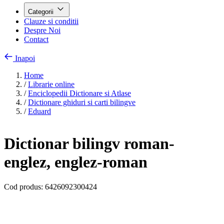
Categorii
Clauze si conditii
Despre Noi
Contact
Inapoi
Home
/
Librarie online
/
Enciclopedii Dictionare si Atlase
/
Dictionare ghiduri si carti bilingve
/
Eduard
Dictionar bilingv roman-
englez, englez-roman
Cod produs:
6426092300424