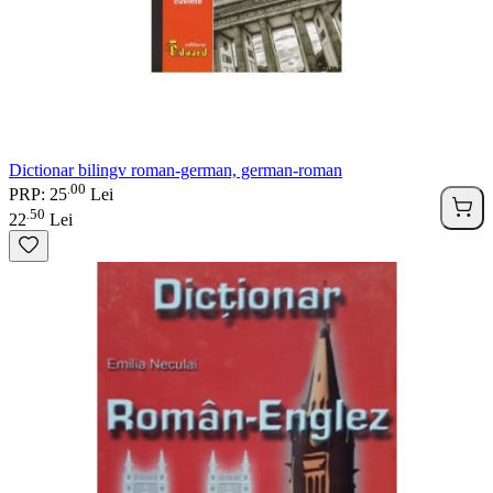
Dictionar bilingv roman-german, german-roman
00
.
PRP: 25
Lei
50
.
22
Lei