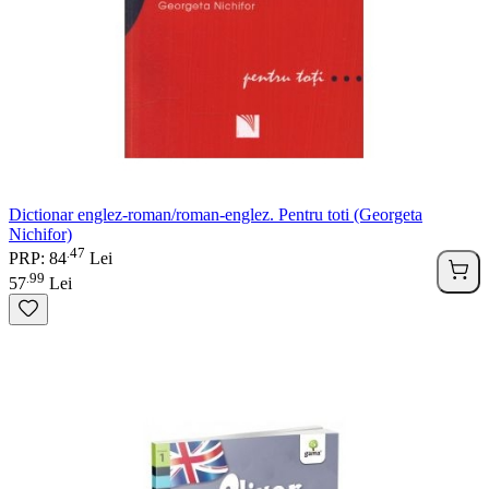
Dictionar englez-roman/roman-englez. Pentru toti (Georgeta
Nichifor)
47
.
PRP: 84
Lei
99
.
57
Lei