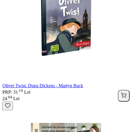
Oliver Twist. Dupa Dickens - Martyn Back
19
.
PRP: 31
Lei
94
.
24
Lei