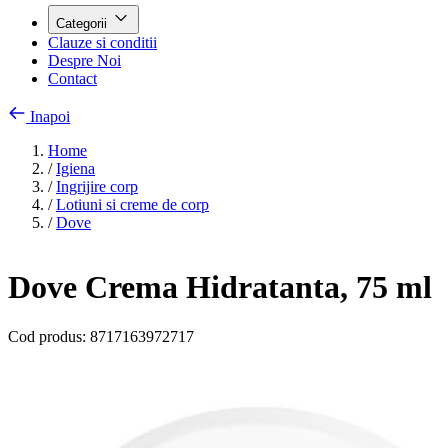
Categorii
Clauze si conditii
Despre Noi
Contact
Inapoi
Home
/
Igiena
/
Ingrijire corp
/
Lotiuni si creme de corp
/
Dove
Dove Crema Hidratanta, 75 ml
Cod produs:
8717163972717