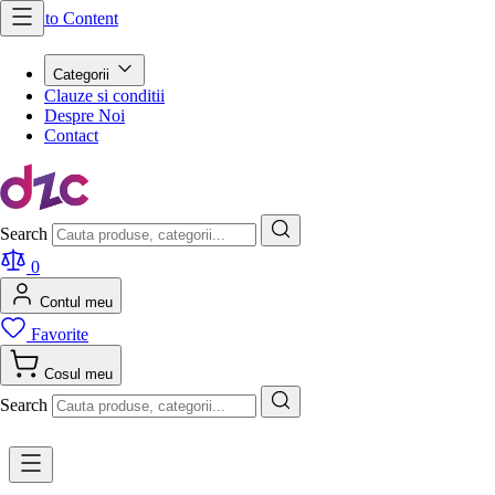
Skip to Content
Categorii
Clauze si conditii
Despre Noi
Contact
Search
0
Contul meu
Favorite
Cosul meu
Search