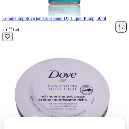
Lotiune impotriva tantarilor Sano Dy Liquid Pump, 50ml
88
.
25
Lei