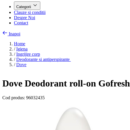
Categorii
Clauze si conditii
Despre Noi
Contact
Inapoi
Home
/
Igiena
/
Ingrijire corp
/
Deodorante si antiperspirante
/
Dove
Dove Deodorant roll-on Gofresh
Cod produs:
96032435