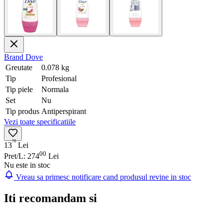
Brand
Dove
Greutate
0.078 kg
Tip
Profesional
Tip piele
Normala
Set
Nu
Tip produs
Antiperspirant
Vezi toate specificatiile
70
13
Lei
00
Pret/L: 274
Lei
Nu este in stoc
Vreau sa primesc notificare cand produsul revine in stoc
Iti recomandam si