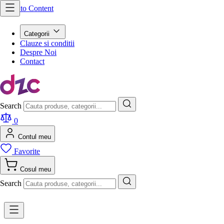
Skip to Content
Categorii
Clauze si conditii
Despre Noi
Contact
Search
0
Contul meu
Favorite
Cosul meu
Search