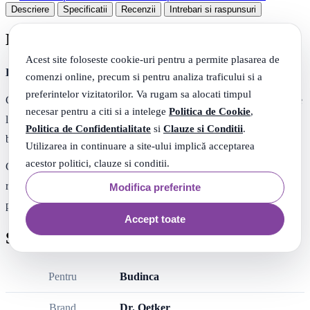
Descriere
Specificatii
Recenzii
Intrebari si raspunsuri
Descriere
Acest site foloseste cookie-uri pentru a permite plasarea de
Dr. Oetker Mix pentru desert Creme Ole cu capsuni, 75 g
comenzi online, precum si pentru analiza traficului si a
preferintelor vizitatorilor. Va rugam sa alocati timpul
Crème Olé se prepară în numai 3 minute cu 400 ml de lapte rece (de
necesar pentru a citi si a intelege
Politica de Cookie
,
la frigider). Are o consistenţă cremoasă, fină şi un gust unic,
Politica de Confidentialitate
si
Clauze si Conditii
.
beneficiind de ingrediente de cea mai bună calitate.
Utilizarea in continuare a site-ului implică acceptarea
acestor politici, clauze si conditii.
Crème Olé cu căpşuni are în compoziţie bucăţi de căpşuni care
rămân întregi şi după preparare, păstrând consistenţa fructului
Modifica preferinte
proaspăt.
Accept toate
Specificatii
Pentru
Budinca
Brand
Dr. Oetker