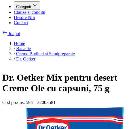
Categorii
Clauze si conditii
Despre Noi
Contact
Inapoi
Home
/
Bacanie
/
Creme Budinci si Semipreparate
/
Dr. Oetker
Dr. Oetker Mix pentru desert
Creme Ole cu capsuni, 75 g
Cod produs:
5941132003581