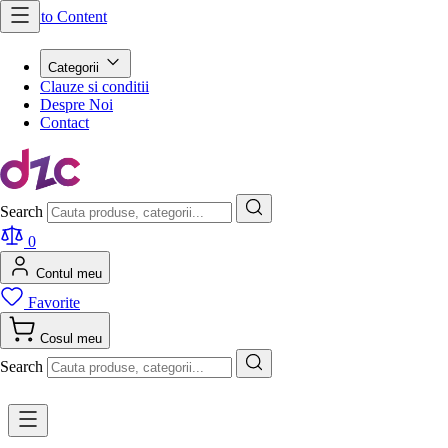
Skip to Content
Categorii
Clauze si conditii
Despre Noi
Contact
Search
0
Contul meu
Favorite
Cosul meu
Search