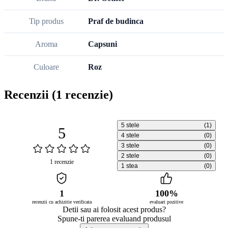
Tip produs
Praf de budinca
Aroma
Capsuni
Culoare
Roz
Recenzii
(1 recenzie)
5 stele
(1)
5
4 stele
(0)
3 stele
(0)
2 stele
(0)
1 recenzie
1 stea
(0)
1
100%
recenzii cu achizitie verificata
evaluari pozitive
Detii sau ai folosit acest produs?
Spune-ti parerea evaluand produsul