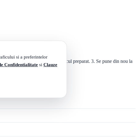
ficului si a preferintelor
t se ia de pe foc si se adauga amestecul preparat. 3. Se pune din nou la
de Confidentialitate
si
Clauze
a se raceasca.