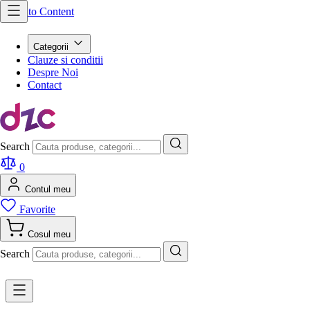
Skip to Content
Categorii
Clauze si conditii
Despre Noi
Contact
Search
0
Contul meu
Favorite
Cosul meu
Search