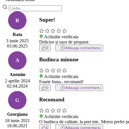
Super!
R
Rata
Achizitie verificata
3 iunie 2025
Delicios și ușor de preparat
03.06.2025
0
Adauga comentariu
Budinca minune
A
Anonim
Achizitie verificata
2 aprilie 2024
Foarte buna , recomand!
02.04.2024
0
Adauga comentariu
Recomand
G
Georgiana
Achizitie verificata
18 iunie 2021
O budinca de calitate, la pret mic. Mereu prefer pr
18.06.2021
0
Adauga comentariu