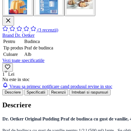
(3 recenzii)
Brand
Dr. Oetker
Pentru
Budinca
Tip produs
Praf de budinca
Culoare
Alb
Vezi toate specificatiile
10
1
Lei
Nu este in stoc
Vreau sa primesc notificare cand produsul revine in stoc
Descriere
Specificatii
Recenzii
Intrebari si raspunsuri
Descriere
Dr. Oetker Original Pudding Praf de budinca cu gust de vanilie, 
Praf de budinca cu gust de vanilie pentru 1/2 l (500 ml) lapte - Se obti