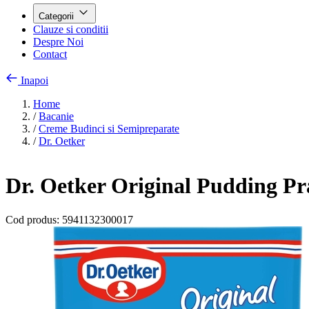
Categorii
Clauze si conditii
Despre Noi
Contact
Inapoi
Home
/
Bacanie
/
Creme Budinci si Semipreparate
/
Dr. Oetker
Dr. Oetker Original Pudding Pra
Cod produs:
5941132300017