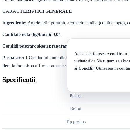
CARACTERISTICI GENERALE
Ingrediente:
Amidon din porumb, aroma de vanilie (contine lapte), co
Cantitate neta (kg/buc/l):
0.04
Conditii pastrare si/sau preparare Pastrare:
A se pastra la loc uscat
Acest site foloseste cookie-uri
Preparare:
1.Continutul unui plic se amesteca cu 2-3 linguri de zahar s
vizitatorilor. Va rugam sa aloca
fiert, la foc mic cca 1 min. amestecand usor pana la legarea compozitiei
si Conditii
. Utilizarea in conti
Specificatii
Pentru
Brand
Tip produs