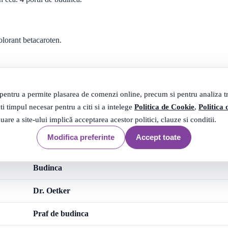
lorant betacaroten.
 si racoros.
 pentru a permite plasarea de comenzi online, precum si pentru analiza tra
i cu 4 linguri de lapte. Restul de lapte se pune la fiert. 2. Laptele fier
ti timpul necesar pentru a citi si a intelege
Politica de Cookie
,
Politica 
. 4. Budinc a fierbinte se toarna in forme clatite cu apa rece si se lasa s
nuare a site-ului implică acceptarea acestor politici, clauze si conditii.
Modifica preferinte
Accept toate
Budinca
Dr. Oetker
Praf de budinca