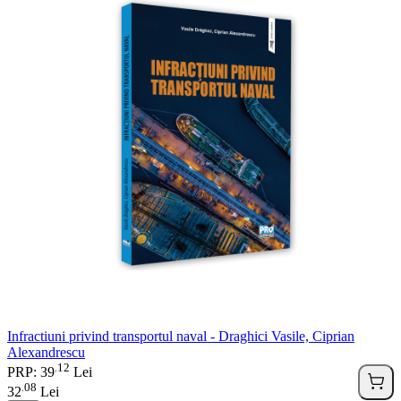
Infractiuni privind transportul naval - Draghici Vasile, Ciprian
Alexandrescu
12
.
PRP: 39
Lei
08
.
32
Lei