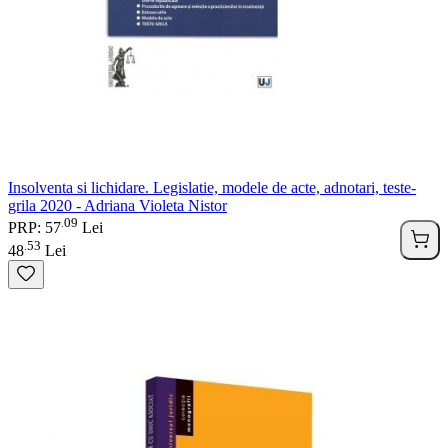
Insolventa si lichidare. Legislatie, modele de acte, adnotari, teste-
grila 2020 - Adriana Violeta Nistor
09
.
PRP: 57
Lei
53
.
48
Lei