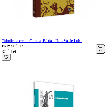
Titlurile de credit. Cambia, Editia a II-a - Vasile Luha
23
.
PRP: 41
Lei
11
.
37
Lei