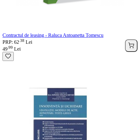
Contractul de leasing - Raluca Antoanetta Tomescu
38
.
PRP: 62
Lei
99
.
49
Lei