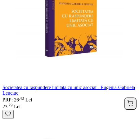
Societatea cu raspundere limitata cu unic asociat - Eugenia-Gabriela
Leuciuc
43
.
PRP: 26
Lei
79
.
23
Lei