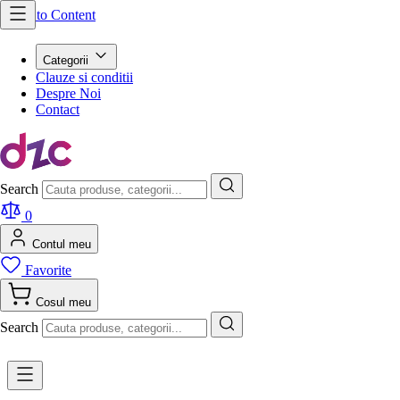
Skip to Content
Categorii
Clauze si conditii
Despre Noi
Contact
Search
0
Contul meu
Favorite
Cosul meu
Search