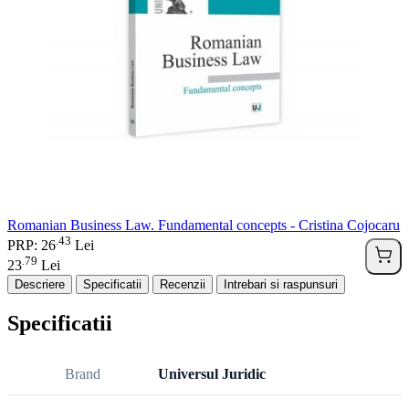
Romanian Business Law. Fundamental concepts - Cristina Cojocaru
43
.
PRP: 26
Lei
79
.
23
Lei
Descriere
Specificatii
Recenzii
Intrebari si raspunsuri
Specificatii
Brand
Universul Juridic