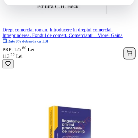
Drept comercial roman. Introducere in dreptul comercial.
Intreprinderea. Fondul de comert. Comerciantii - Viorel Gaina
Rate 0% dobanda cu TBI
80
.
PRP: 125
Lei
22
.
113
Lei