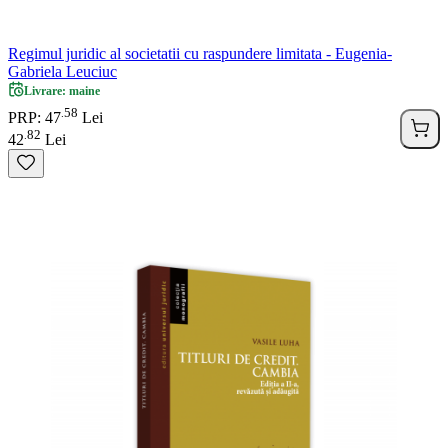
Regimul juridic al societatii cu raspundere limitata - Eugenia-
Gabriela Leuciuc
Livrare: maine
58
.
PRP: 47
Lei
82
.
42
Lei