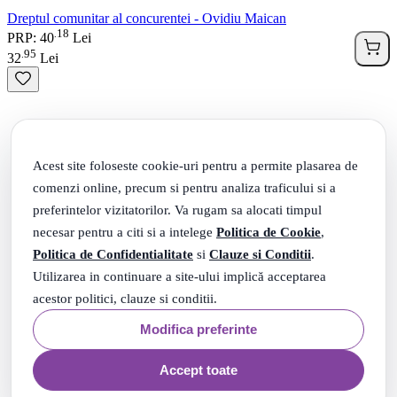
Dreptul comunitar al concurentei - Ovidiu Maican
18
.
PRP: 40
Lei
95
.
32
Lei
Acest site foloseste cookie-uri pentru a permite plasarea de
comenzi online, precum si pentru analiza traficului si a
preferintelor vizitatorilor. Va rugam sa alocati timpul
necesar pentru a citi si a intelege
Politica de Cookie
,
Politica de Confidentialitate
si
Clauze si Conditii
.
Utilizarea in continuare a site-ului implică acceptarea
acestor politici, clauze si conditii.
Modifica preferinte
Accept toate