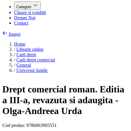
Categorii
Clauze si conditii
Despre Noi
Contact
Inapoi
Home
/
Librarie online
/
Carti drept
/
Carti drept comercial
/
General
/
Universul Juridic
Drept comercial roman. Editia
a III-a, revazuta si adaugita -
Olga-Andreea Urda
Cod produs:
9786063905551