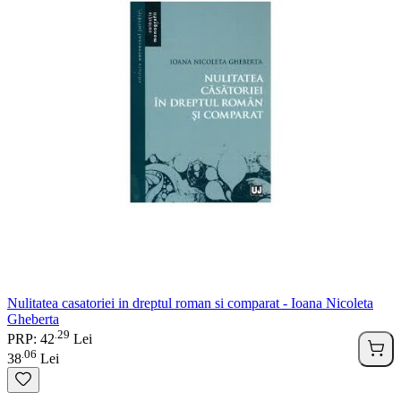
Nulitatea casatoriei in dreptul roman si comparat - Ioana Nicoleta
Gheberta
29
.
PRP: 42
Lei
06
.
38
Lei