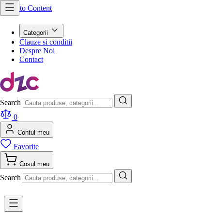
Skip to Content
Categorii
Clauze si conditii
Despre Noi
Contact
Search
0
Contul meu
Favorite
Cosul meu
Search