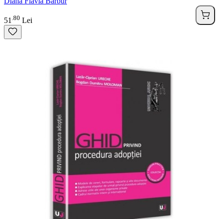
Diana Flavia Barbur
80
.
51
Lei