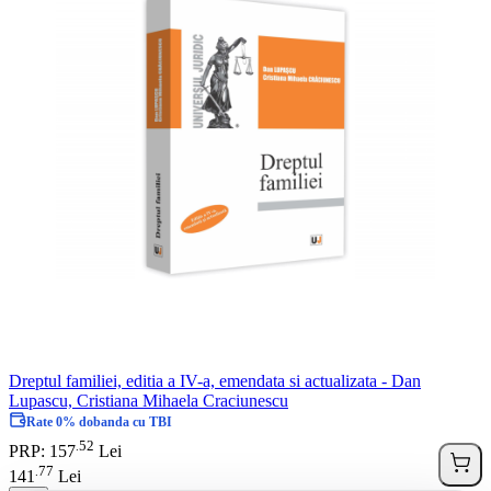
Dreptul familiei, editia a IV-a, emendata si actualizata - Dan
Lupascu, Cristiana Mihaela Craciunescu
Rate 0% dobanda cu TBI
52
.
PRP: 157
Lei
77
.
141
Lei