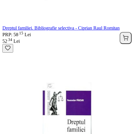
Dreptul familiei. Bibliografie selectiva - Ciprian Raul Romitan
15
.
PRP: 58
Lei
34
.
52
Lei