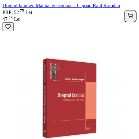
Dreptul familiei. Manual de seminar - Ciprian Raul Romitan
75
.
PRP: 52
Lei
48
.
47
Lei