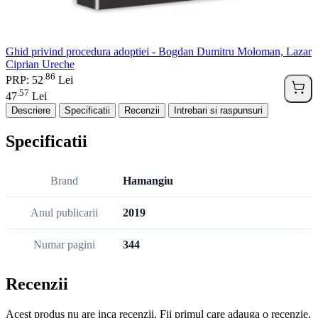
Ghid privind procedura adoptiei - Bogdan Dumitru Moloman, Lazar
Ciprian Ureche
86
.
PRP: 52
Lei
57
.
47
Lei
Descriere
Specificatii
Recenzii
Intrebari si raspunsuri
Specificatii
Brand
Hamangiu
Anul publicarii
2019
Numar pagini
344
Recenzii
Acest produs nu are inca recenzii. Fii primul care adauga o recenzie.