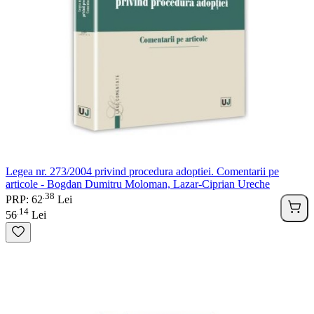
Legea nr. 273/2004 privind procedura adoptiei. Comentarii pe
articole - Bogdan Dumitru Moloman, Lazar-Ciprian Ureche
38
.
PRP: 62
Lei
14
.
56
Lei