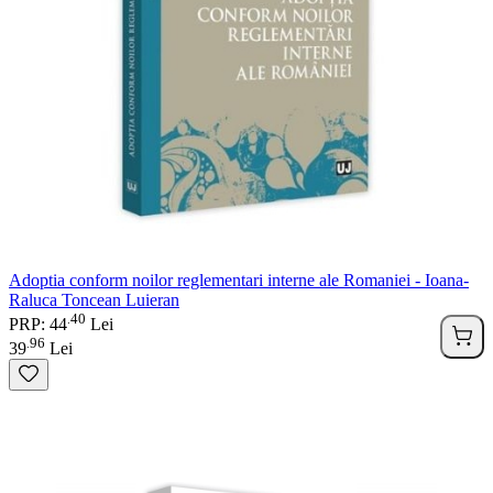
Adoptia conform noilor reglementari interne ale Romaniei - Ioana-
Raluca Toncean Luieran
40
.
PRP: 44
Lei
96
.
39
Lei