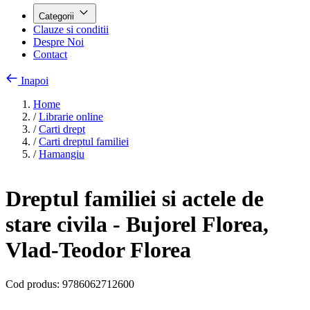
Categorii
Clauze si conditii
Despre Noi
Contact
Inapoi
Home
/
Librarie online
/
Carti drept
/
Carti dreptul familiei
/
Hamangiu
Dreptul familiei si actele de
stare civila - Bujorel Florea,
Vlad-Teodor Florea
Cod produs:
9786062712600