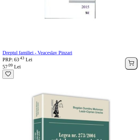
Dreptul familiei - Veaceslav Pinzari
43
.
PRP: 63
Lei
09
.
57
Lei