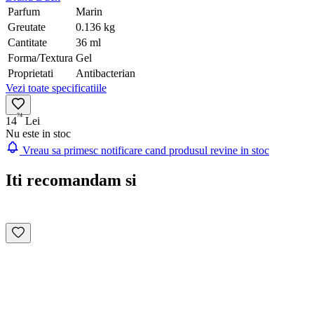
Parfum
Marin
Greutate
0.136 kg
Cantitate
36 ml
Forma/Textura
Gel
Proprietati
Antibacterian
Vezi toate specificatiile
74
14
Lei
Nu este in stoc
Vreau sa primesc notificare cand produsul revine in stoc
Iti recomandam si