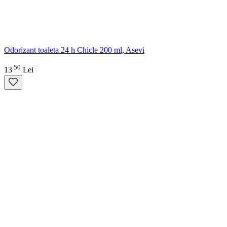
Odorizant toaleta 24 h Chicle 200 ml, Asevi
50
.
13
Lei