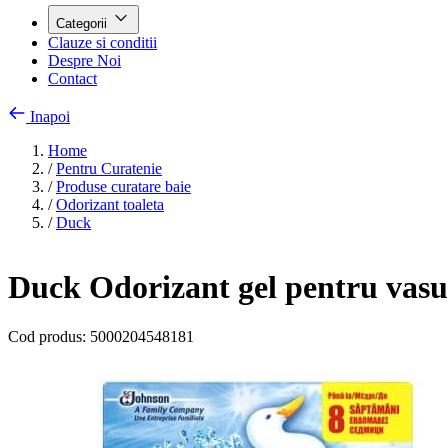
Categorii
Clauze si conditii
Despre Noi
Contact
Inapoi
Home
/
Pentru Curatenie
/
Produse curatare baie
/
Odorizant toaleta
/
Duck
Duck Odorizant gel pentru vasul 
Cod produs:
5000204548181