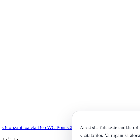
Odorizant toaleta Deo WC Pons Classic 200 ml. Asevi
Acest site foloseste cookie-uri
vizitatorilor. Va rugam sa aloca
69
.
13
Lei