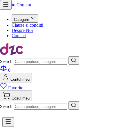
Skip to Content
Categorii
Clauze si conditii
Despre Noi
Contact
Search
0
Contul meu
Favorite
Cosul meu
Search