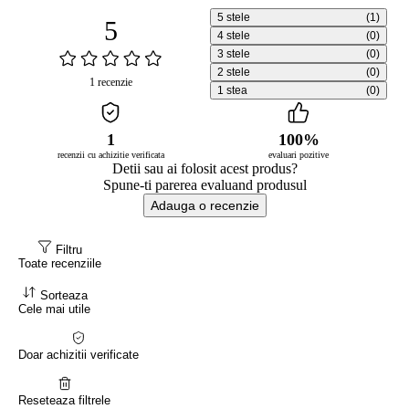
5 stele
(1)
5
4 stele
(0)
3 stele
(0)
2 stele
(0)
1 recenzie
1 stea
(0)
1
100%
recenzii cu achizitie verificata
evaluari pozitive
Detii sau ai folosit acest produs?
Spune-ti parerea evaluand produsul
Adauga o recenzie
Filtru
Toate recenziile
Sorteaza
Cele mai utile
Doar achizitii verificate
Reseteaza filtrele