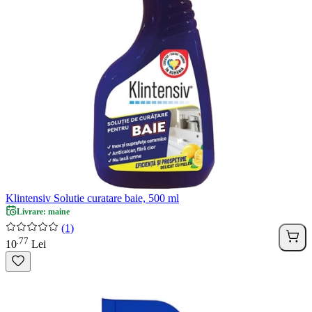
Klintensiv Solutie curatare baie, 500 ml
Livrare: maine
(1)
77
.
10
Lei