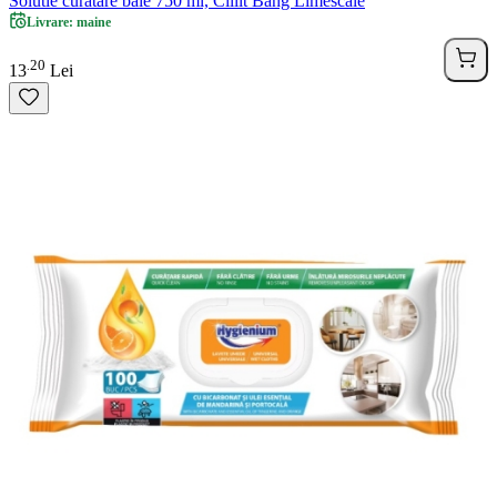
Solutie curatare baie 750 ml, Cillit Bang Limescale
Livrare: maine
20
.
13
Lei