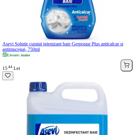
Asevi Solutie curatat igienizant baie Gerpostar Plus anticalcar si
antimucegai, 750ml
Livrare: maine
44
.
15
Lei