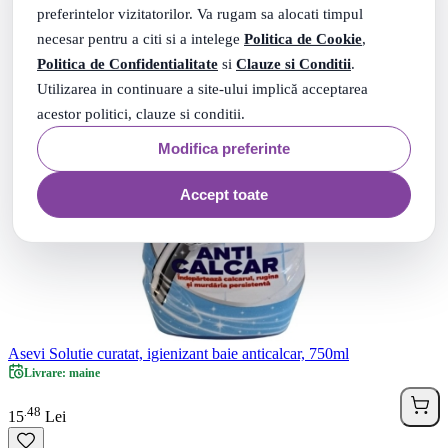
preferintelor vizitatorilor. Va rugam sa alocati timpul
necesar pentru a citi si a intelege
Politica de Cookie
,
Politica de Confidentialitate
si
Clauze si Conditii
.
Utilizarea in continuare a site-ului implică acceptarea
acestor politici, clauze si conditii.
Modifica preferinte
Accept toate
Asevi Solutie curatat, igienizant baie anticalcar, 750ml
Livrare: maine
48
.
15
Lei