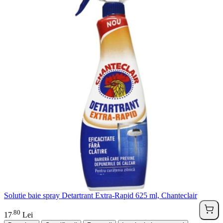
Solutie baie spray Detartrant Extra-Rapid 625 ml, Chanteclair
80
.
17
Lei