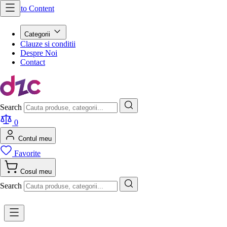
Skip to Content
Categorii
Clauze si conditii
Despre Noi
Contact
Search
0
Contul meu
Favorite
Cosul meu
Search