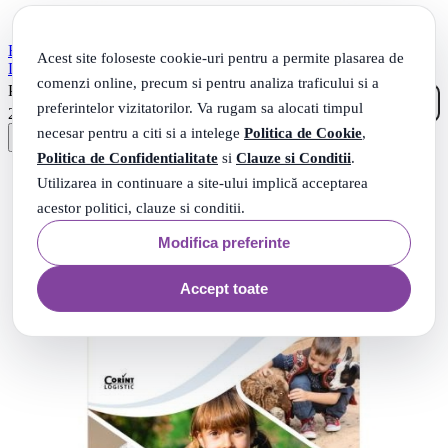
Educatie tehnologica si aplicatii practice. Manual clasa a 5-a. 2022 -
Acest site foloseste cookie-uri pentru a permite plasarea de
Daniel Paunescu
comenzi online, precum si pentru analiza traficului si a
00
.
PRP: 40
Lei
preferintelor vizitatorilor. Va rugam sa alocati timpul
60
.
25
Lei
necesar pentru a citi si a intelege
Politica de Cookie
,
Politica de Confidentialitate
si
Clauze si Conditii
.
Utilizarea in continuare a site-ului implică acceptarea
acestor politici, clauze si conditii.
Modifica preferinte
Accept toate