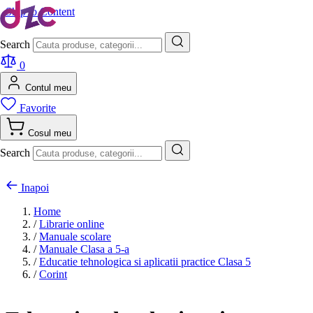
Skip to Content
Search
0
Contul meu
Favorite
Cosul meu
Search
Inapoi
Home
/
Librarie online
/
Manuale scolare
/
Manuale Clasa a 5-a
/
Educatie tehnologica si aplicatii practice Clasa 5
/
Corint