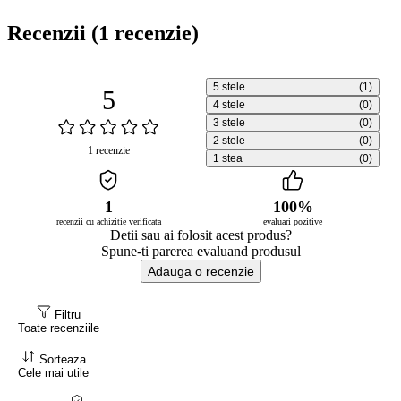
Recenzii
(1 recenzie)
5 stele
(1)
5
4 stele
(0)
3 stele
(0)
2 stele
(0)
1 recenzie
1 stea
(0)
1
100%
recenzii cu achizitie verificata
evaluari pozitive
Detii sau ai folosit acest produs?
Spune-ti parerea evaluand produsul
Adauga o recenzie
Filtru
Toate recenziile
Sorteaza
Cele mai utile