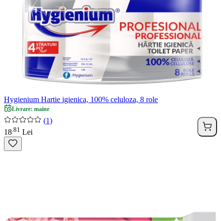
Hygienium Hartie igienica, 100% celuloza, 8 role
Livrare: maine
(1)
81
.
18
Lei