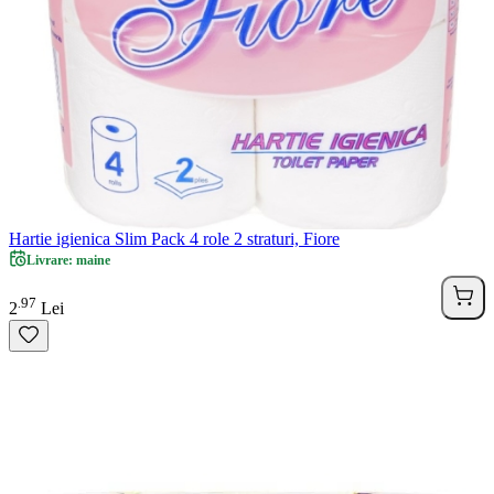
Hartie igienica Slim Pack 4 role 2 straturi, Fiore
Livrare: maine
97
.
2
Lei