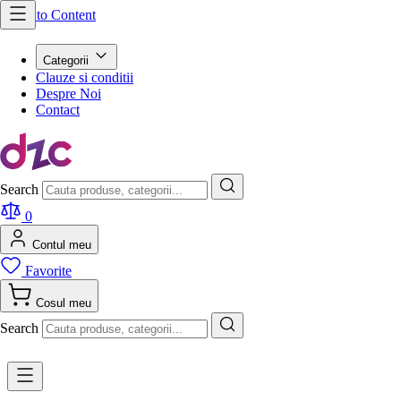
Skip to Content
Categorii
Clauze si conditii
Despre Noi
Contact
Search
0
Contul meu
Favorite
Cosul meu
Search