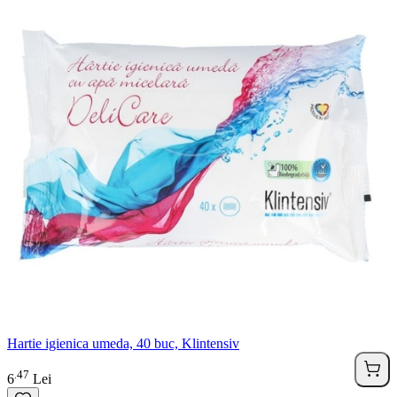
Hartie igienica umeda, 40 buc, Klintensiv
47
.
6
Lei