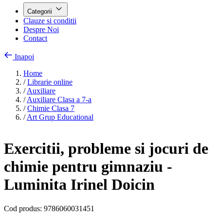
Categorii
Clauze si conditii
Despre Noi
Contact
Inapoi
Home
/
Librarie online
/
Auxiliare
/
Auxiliare Clasa a 7-a
/
Chimie Clasa 7
/
Art Grup Educational
Exercitii, probleme si jocuri de
chimie pentru gimnaziu -
Luminita Irinel Doicin
Cod produs:
9786060031451