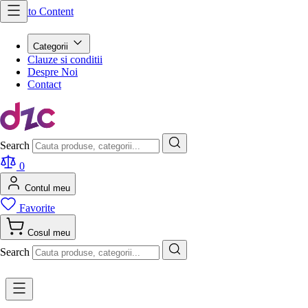
Skip to Content
Categorii
Clauze si conditii
Despre Noi
Contact
Search
0
Contul meu
Favorite
Cosul meu
Search