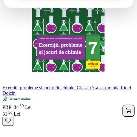
Exercitii probleme si jocuri de chimie. Clasa a 7-a - Luminita Irinel
Doicin
Livrare: maine
89
.
PRP: 34
Lei
50
.
31
Lei