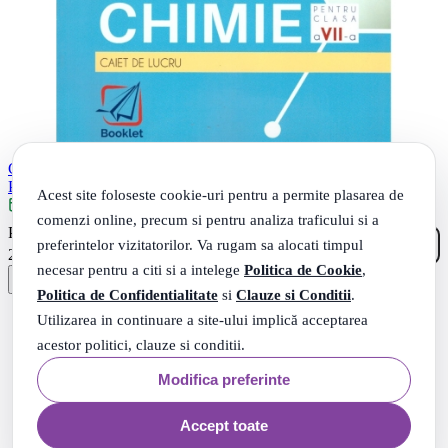
Chimie. Clasa a 7-a, caiet de lucru - Izabela Bejenariu, Lucretia
Papuc, Florica Popescu
Acest site foloseste cookie-uri pentru a permite plasarea de
Livrare: maine
comenzi online, precum si pentru analiza traficului si a
90
.
PRP: 27
Lei
preferintelor vizitatorilor. Va rugam sa alocati timpul
38
.
27
Lei
necesar pentru a citi si a intelege
Politica de Cookie
,
Politica de Confidentialitate
si
Clauze si Conditii
.
Utilizarea in continuare a site-ului implică acceptarea
acestor politici, clauze si conditii.
Modifica preferinte
Accept toate