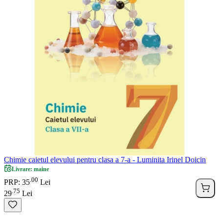
Chimie caietul elevului pentru clasa a 7-a - Luminita Irinel Doicin
Livrare: maine
00
.
PRP: 35
Lei
75
.
29
Lei