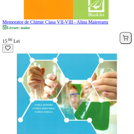
Memorator de Chimie Clasa VII-VIII - Alina Maiereanu
Livrare: maine
00
.
15
Lei