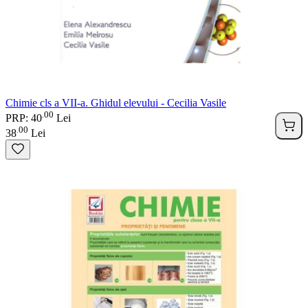
Chimie cls a VII-a. Ghidul elevului - Cecilia Vasile
00
.
PRP: 40
Lei
00
.
38
Lei