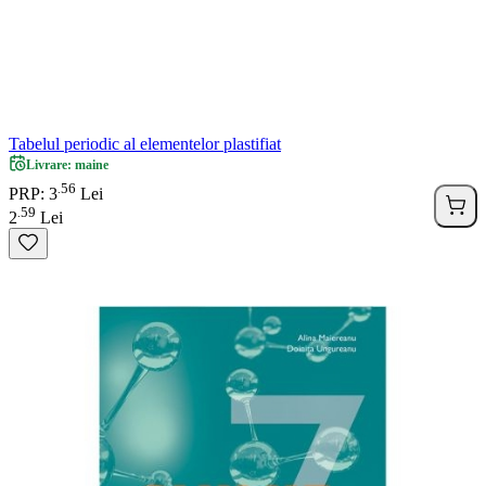
Tabelul periodic al elementelor plastifiat
Livrare: maine
56
.
PRP: 3
Lei
59
.
2
Lei