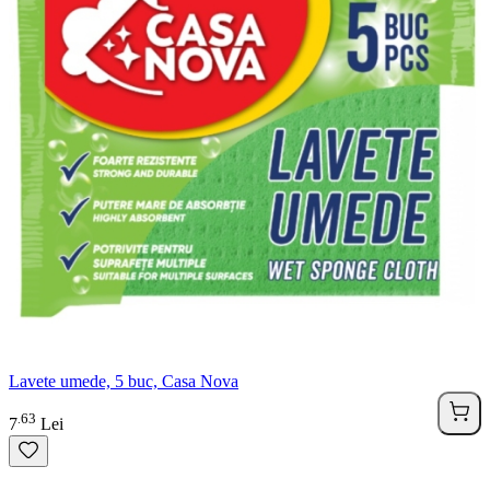
Lavete umede, 5 buc, Casa Nova
63
.
7
Lei