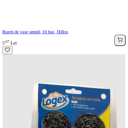
Bureti de vase simpli, 10 buc, Hillox
07
.
5
Lei