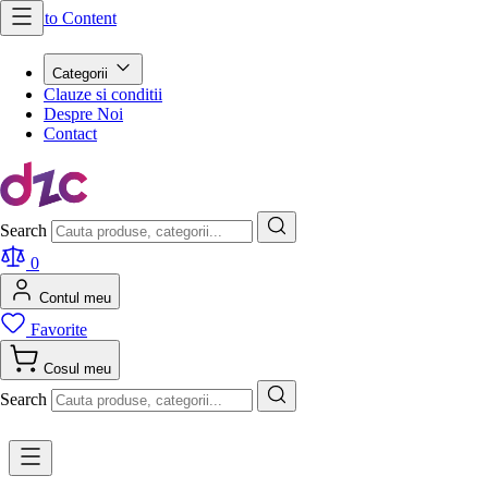
Skip to Content
Categorii
Clauze si conditii
Despre Noi
Contact
Search
0
Contul meu
Favorite
Cosul meu
Search