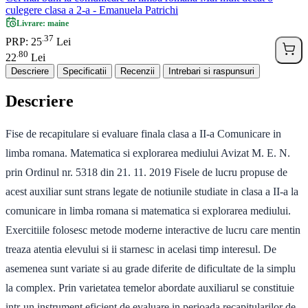
culegere clasa a 2-a - Emanuela Patrichi
Livrare: maine
37
.
PRP: 25
Lei
80
.
22
Lei
Descriere
Specificatii
Recenzii
Intrebari si raspunsuri
Descriere
Fise de recapitulare si evaluare finala clasa a II-a Comunicare in
limba romana. Matematica si explorarea mediului Avizat M. E. N.
prin Ordinul nr. 5318 din 21. 11. 2019 Fisele de lucru propuse de
acest auxiliar sunt strans legate de notiunile studiate in clasa a II-a la
comunicare in limba romana si matematica si explorarea mediului.
Exercitiile folosesc metode moderne interactive de lucru care mentin
treaza atentia elevului si ii starnesc in acelasi timp interesul. De
asemenea sunt variate si au grade diferite de dificultate de la simplu
la complex. Prin varietatea temelor abordate auxiliarul se constituie
intr-un instrument eficient de evaluare in perioada recapitularilor de