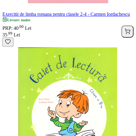
Exercitii de limba romana pentru clasele 2-4 - Carmen Iordachescu
Livrare: maine
00
.
PRP: 40
Lei
99
.
35
Lei