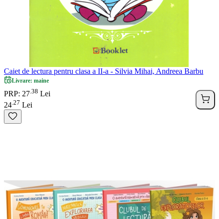
Caiet de lectura pentru clasa a II-a - Silvia Mihai, Andreea Barbu
Livrare: maine
38
.
PRP: 27
Lei
27
.
24
Lei