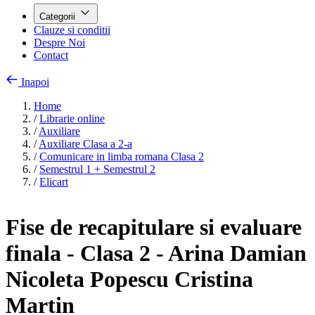
Categorii
Clauze si conditii
Despre Noi
Contact
Inapoi
Home
/
Librarie online
/
Auxiliare
/
Auxiliare Clasa a 2-a
/
Comunicare in limba romana Clasa 2
/
Semestrul 1 + Semestrul 2
/
Elicart
Fise de recapitulare si evaluare
finala - Clasa 2 - Arina Damian
Nicoleta Popescu Cristina
Martin