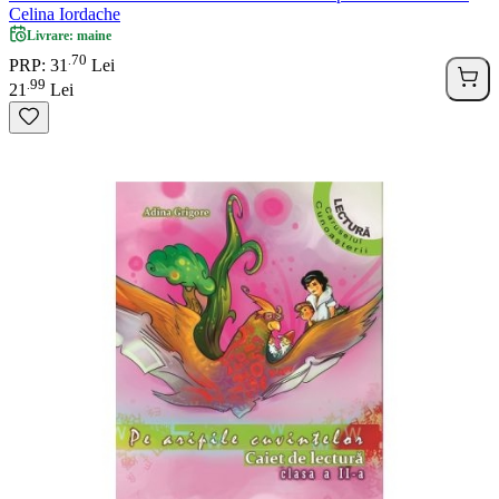
Celina Iordache
Livrare: maine
70
.
PRP: 31
Lei
99
.
21
Lei