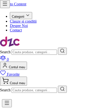
Skip to Content
Categorii
Clauze si conditii
Despre Noi
Contact
Search
0
Contul meu
Favorite
Cosul meu
Search