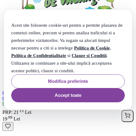
Acest site foloseste cookie-uri pentru a permite plasarea de
comenzi online, precum si pentru analiza traficului si a
preferintelor vizitatorilor. Va rugam sa alocati timpul
necesar pentru a citi si a intelege
Politica de Cookie
,
Politica de Confidentialitate
si
Clauze si Conditii
.
Utilizarea in continuare a site-ului implică acceptarea
acestor politici, clauze si conditii.
Modifica preferinte
Comunicare in limba romana, matematica si explorarea mediului.
Accept toate
Caiet de vacanta pentru clasa a 2-a - Mariana Morarasu
Livrare: maine
15
.
PRP: 21
Lei
99
.
19
Lei