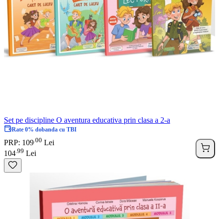
Set pe discipline O aventura educativa prin clasa a 2-a
Rate 0% dobanda cu TBI
00
.
PRP: 109
Lei
99
.
104
Lei