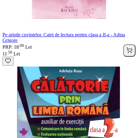
Pe aripile cuvintelor. Caiet de lectura pentru clasa a II-a - Adina
Grigore
00
.
PRP: 18
Lei
50
.
11
Lei