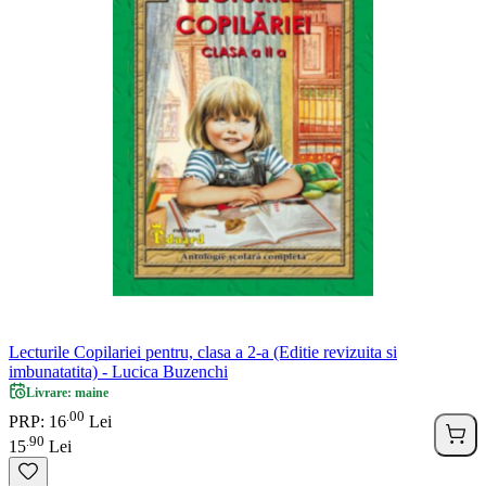
Lecturile Copilariei pentru, clasa a 2-a (Editie revizuita si
imbunatatita) - Lucica Buzenchi
Livrare: maine
00
.
PRP: 16
Lei
90
.
15
Lei