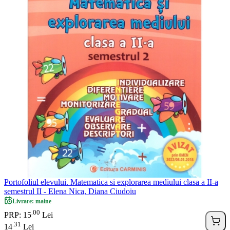
Portofoliul elevului. Matematica si explorarea mediului clasa a II-a
semestrul II - Elena Nica, Diana Ciudoiu
Livrare: maine
00
.
PRP: 15
Lei
31
.
14
Lei