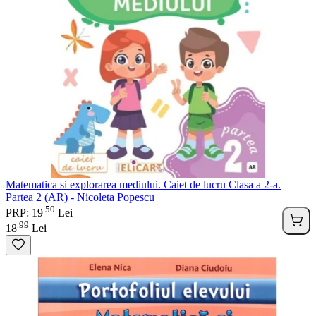
Matematica si explorarea mediului. Caiet de lucru Clasa a 2-a.
Partea 2 (AR) - Nicoleta Popescu
50
.
PRP: 19
Lei
99
.
18
Lei