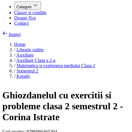
Categorii
Clauze si conditii
Despre Noi
Contact
Inapoi
Home
/
Librarie online
/
Auxiliare
/
Auxiliare Clasa a 2-a
/
Matematica si explorarea mediului Clasa 2
/
Semestrul 2
/
Kreativ
Ghiozdanelul cu exercitii si
probleme clasa 2 semestrul 2 -
Corina Istrate
Cod produs:
9786066465304