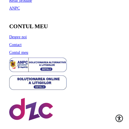
Retur produse
ANPC
CONTUL MEU
Despre noi
Contact
Contul meu