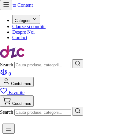
Skip to Content
Categorii
Clauze si conditii
Despre Noi
Contact
Search
0
Contul meu
Favorite
Cosul meu
Search