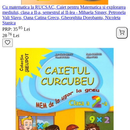
Cu matematica la RUCSAC, Caiet pentru Matematica si explorarea
mediului, clasa a II-a, semestrul al II-lea - Mihaela Singer, Petronela
Vali Slavu, Oana Catina Grecu, Gheorghita Dorobantu, Nicoleta
Stanica
95
.
PRP: 35
Lei
76
.
28
Lei