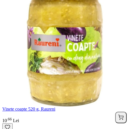
Vinete coapte 520 g, Raureni
66
.
10
Lei