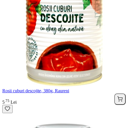
Rosii cuburi descojite, 380g, Raureni
75
.
5
Lei