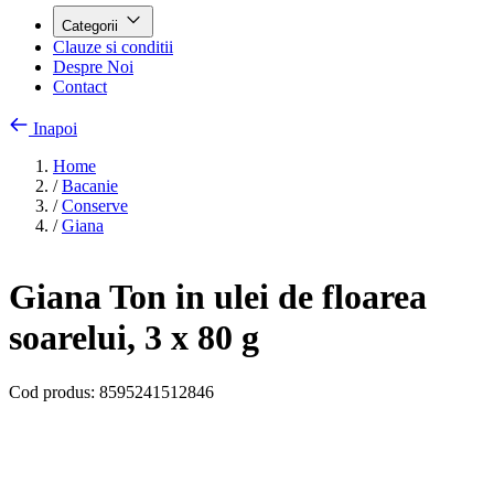
Categorii
Clauze si conditii
Despre Noi
Contact
Inapoi
Home
/
Bacanie
/
Conserve
/
Giana
Giana Ton in ulei de floarea
soarelui, 3 x 80 g
Cod produs:
8595241512846