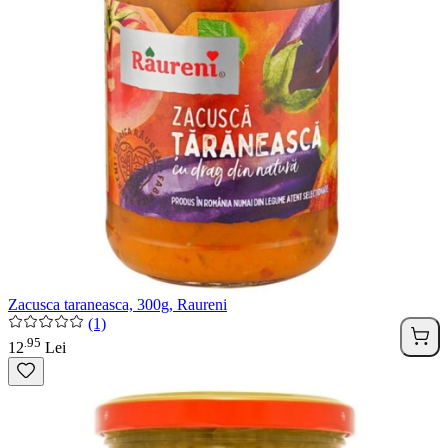
Zacusca taraneasca, 300g, Raureni
(1)
95
.
12
Lei