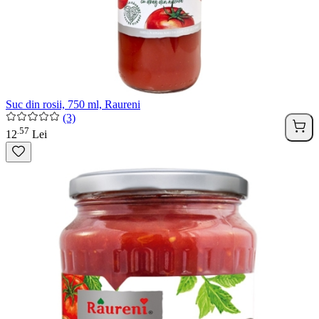
Suc din rosii, 750 ml, Raureni
(3)
57
.
12
Lei