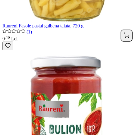
Raureni Fasole pastai galbena taiata, 720 g
(1)
46
.
9
Lei