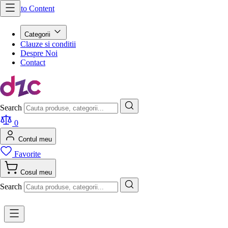
Skip to Content
Categorii
Clauze si conditii
Despre Noi
Contact
Search
0
Contul meu
Favorite
Cosul meu
Search