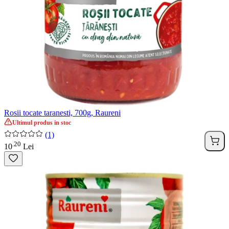
Rosii tocate taranesti, 700g, Raureni
Ultimul produs in stoc
(1)
20
.
10
Lei