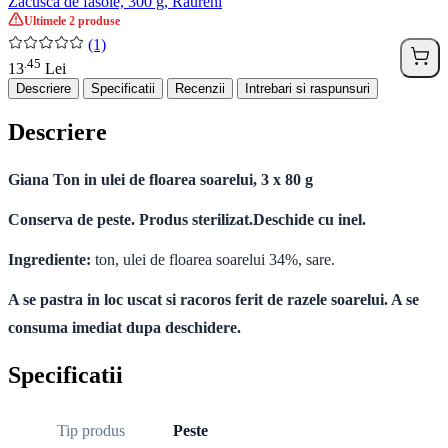
Zacusca de fasole, 300 g, Raureni
Ultimele 2 produse
(1)
45
.
13
Lei
Descriere
Specificatii
Recenzii
Intrebari si raspunsuri
Descriere
Giana Ton in ulei de floarea soarelui, 3 x 80 g
Conserva de peste. Produs sterilizat.Deschide cu inel.
Ingrediente:
ton, ulei de floarea soarelui 34%, sare.
A se pastra in loc uscat si racoros ferit de razele soarelui. A se
consuma imediat dupa deschidere.
Specificatii
Tip produs
Peste