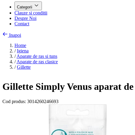
Categorii
Clauze si conditii
Despre Noi
Contact
Inapoi
Home
/
Igiena
/
Aparate de ras si tuns
/
Aparate de ras clasice
/
Gillette
Gillette Simply Venus aparat de 
Cod produs:
3014260246693