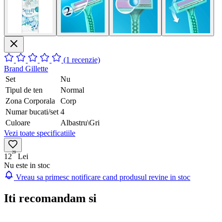
(1 recenzie)
Brand
Gillette
Set
Nu
Tipul de ten
Normal
Zona Corporala
Corp
Numar bucati/set
4
Culoare
Albastru\Gri
Vezi toate specificatiile
29
12
Lei
Nu este in stoc
Vreau sa primesc notificare cand produsul revine in stoc
Iti recomandam si