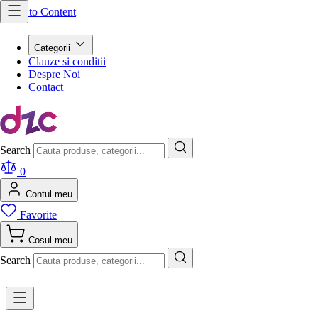
Skip to Content
Categorii
Clauze si conditii
Despre Noi
Contact
Search
0
Contul meu
Favorite
Cosul meu
Search