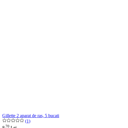
Gillette 2 aparat de ras, 5 bucati
(1)
70
.
8
Lei