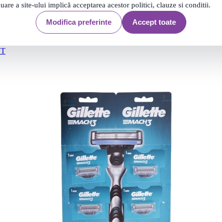
nuare a site-ului implică acceptarea acestor politici, clauze si conditii.
Modifica preferinte
Accept toate
ET