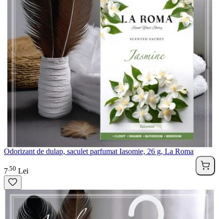
Odorizant de dulap, saculet parfumat Iasomie, 26 g, La Roma
50
.
7
Lei