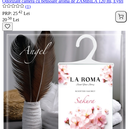
Odorizant camera cu betisoare aroma de ZAMBILA 120 ml, Eyfel
(1)
42
.
PRP: 25
Lei
50
.
20
Lei