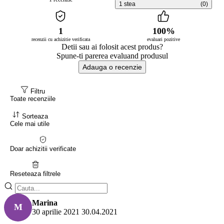
1 stea
(0)
1
100%
recenzii cu achizitie verificata
evaluari pozitive
Detii sau ai folosit acest produs?
Spune-ti parerea evaluand produsul
Adauga o recenzie
Filtru
Toate recenziile
Sorteaza
Cele mai utile
Doar achizitii verificate
Reseteaza filtrele
Marina
M
30 aprilie 2021
30.04.2021