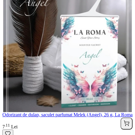
Odorizant de dulap, saculet parfumat Melek (Angel), 26 g, La Roma
11
.
7
Lei