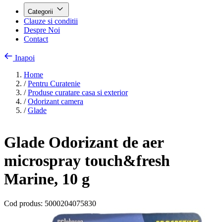
Categorii
Clauze si conditii
Despre Noi
Contact
Inapoi
Home
/
Pentru Curatenie
/
Produse curatare casa si exterior
/
Odorizant camera
/
Glade
Glade Odorizant de aer
microspray touch&fresh
Marine, 10 g
Cod produs:
5000204075830