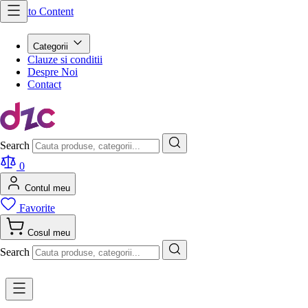
Skip to Content
Categorii
Clauze si conditii
Despre Noi
Contact
Search
0
Contul meu
Favorite
Cosul meu
Search