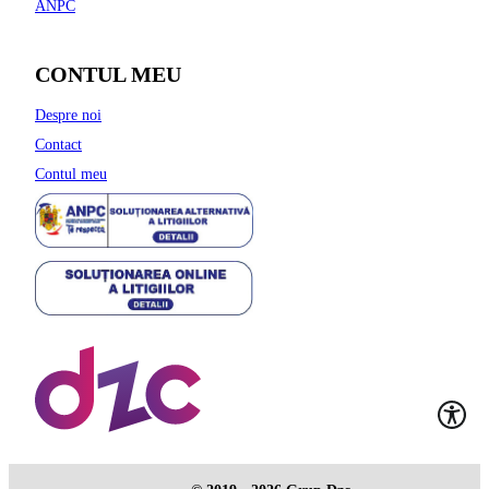
ANPC
CONTUL MEU
Despre noi
Contact
Contul meu