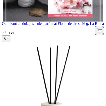
Odorizant de dulap, saculet parfumat Floare de cires, 26 g, La Roma
11
.
7
Lei