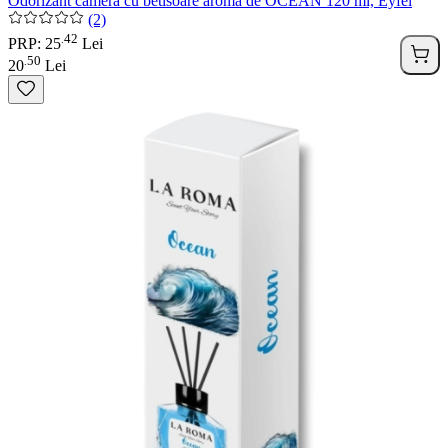
Odorizant camera cu betisoare aroma de OCEAN 120 ml, Eyfel
(2)
42
.
PRP: 25
Lei
50
.
20
Lei