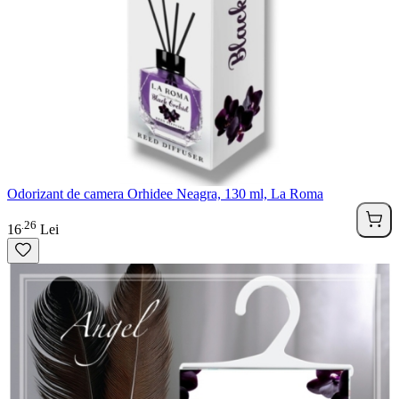
Odorizant de camera Orhidee Neagra, 130 ml, La Roma
26
.
16
Lei