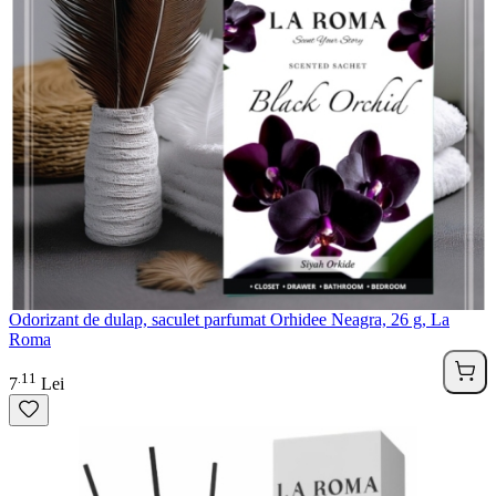
Odorizant de dulap, saculet parfumat Orhidee Neagra, 26 g, La
Roma
11
.
7
Lei