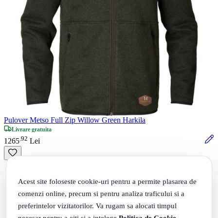
Pulover Metso Full Zip Willow Green Harkila
Livrare gratuita
92
.
1265
Lei
Acest site foloseste cookie-uri pentru a permite plasarea de
comenzi online, precum si pentru analiza traficului si a
preferintelor vizitatorilor. Va rugam sa alocati timpul
necesar pentru a citi si a intelege
Politica de Cookie
,