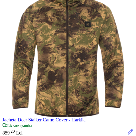
Jacheta Deer Stalker Camo Cover - Harkila
Livrare gratuita
20
.
859
Lei