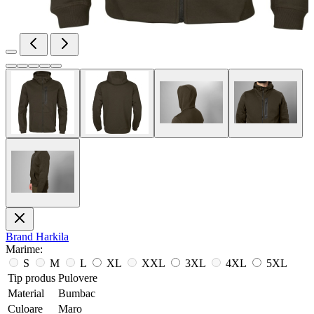
Brand
Harkila
Marime:
S
M
L
XL
XXL
3XL
4XL
5XL
Tip produs
Pulovere
Material
Bumbac
Culoare
Maro