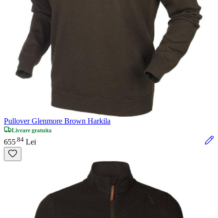
Pullover Glenmore Brown Harkila
Livrare gratuita
84
.
655
Lei