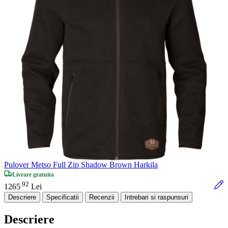
Pulover Metso Full Zip Shadow Brown Harkila
Livrare gratuita
92
.
1265
Lei
Descriere
Specificatii
Recenzii
Intrebari si raspunsuri
Descriere