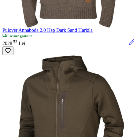
Pulover Annaboda 2.0 Hsp Dark Sand Harkila
Livrare gratuita
53
.
2028
Lei