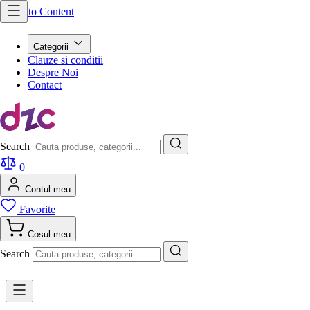
Skip to Content
Categorii
Clauze si conditii
Despre Noi
Contact
Search
0
Contul meu
Favorite
Cosul meu
Search