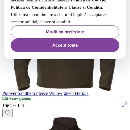
Politica de Confidentialitate
si
Clauze si Conditii
.
Utilizarea in continuare a site-ului implică acceptarea
acestor politici, clauze si conditii.
Modifica preferinte
Accept toate
Pulover Sandhem Fleece Willow green Harkila
Livrare gratuita
56
.
1062
Lei