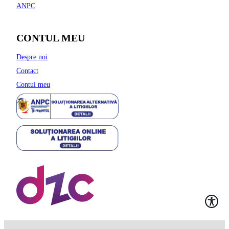
ANPC
CONTUL MEU
Despre noi
Contact
Contul meu