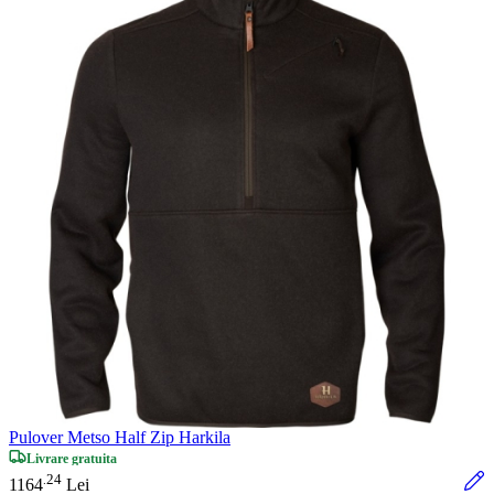
Pulover Metso Half Zip Harkila
Livrare gratuita
24
.
1164
Lei