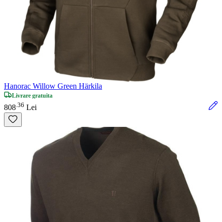
Hanorac Willow Green Härkila
Livrare gratuita
36
.
808
Lei