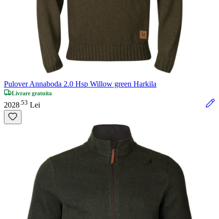
Pulover Annaboda 2.0 Hsp Willow green Harkila
Livrare gratuita
53
.
2028
Lei