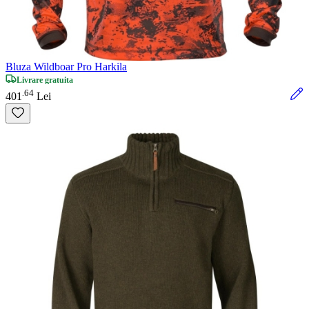
Bluza Wildboar Pro Harkila
Livrare gratuita
64
.
401
Lei