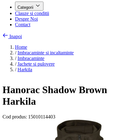
Categorii
Clauze si conditii
Despre Noi
Contact
Inapoi
Home
/
Imbracaminte si incaltaminte
/
Imbracaminte
/
Jachete si pulovere
/
Harkila
Hanorac Shadow Brown
Harkila
Cod produs:
15010114403