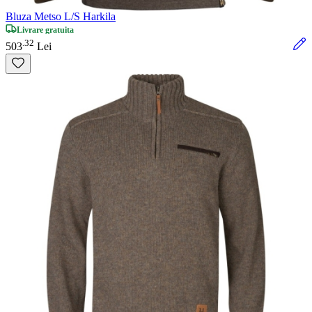
Bluza Metso L/S Harkila
Livrare gratuita
32
.
503
Lei