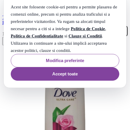
Acest site foloseste cookie-uri pentru a permite plasarea de
comenzi online, precum si pentru analiza traficului si a
TEO MEN SAMPON 3IN1 350ML MENTHOL FRESH
preferintelor vizitatorilor. Va rugam sa alocati timpul
ENERGY
necesar pentru a citi si a intelege
Politica de Cookie
,
10
.
10
Lei
Politica de Confidentialitate
si
Clauze si Conditii
.
Utilizarea in continuare a site-ului implică acceptarea
acestor politici, clauze si conditii.
Modifica preferinte
Accept toate