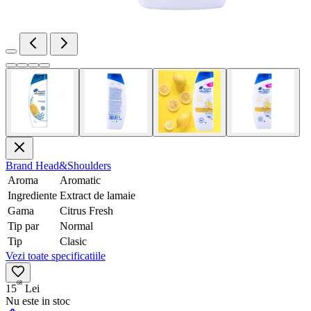
Brand
Head&Shoulders
Aroma
Aromatic
Ingrediente
Extract de lamaie
Gama
Citrus Fresh
Tip par
Normal
Tip
Clasic
Vezi toate specificatiile
68
15
Lei
Nu este in stoc