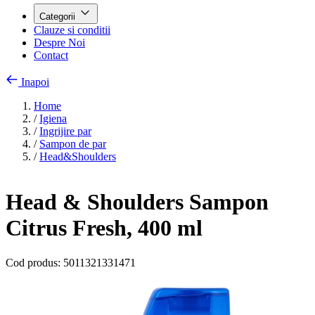
Categorii
Clauze si conditii
Despre Noi
Contact
Inapoi
Home
/
Igiena
/
Ingrijire par
/
Sampon de par
/
Head&Shoulders
Head & Shoulders Sampon
Citrus Fresh, 400 ml
Cod produs:
5011321331471