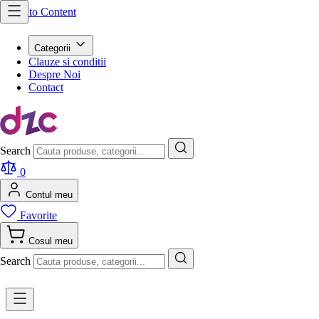
Skip to Content
Categorii
Clauze si conditii
Despre Noi
Contact
Search
0
Contul meu
Favorite
Cosul meu
Search