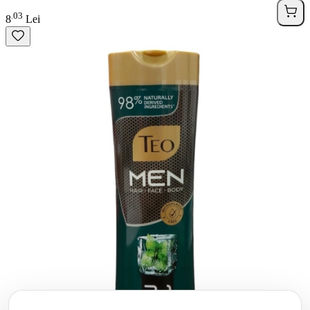
03
.
8
Lei