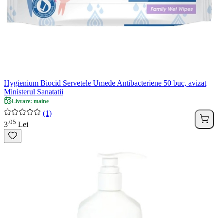
Hygienium Biocid Servetele Umede Antibacteriene 50 buc, avizat
Ministerul Sanatatii
Livrare: maine
(1)
05
.
3
Lei