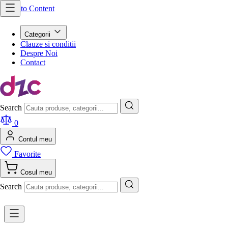
Skip to Content
Categorii
Clauze si conditii
Despre Noi
Contact
Search
0
Contul meu
Favorite
Cosul meu
Search