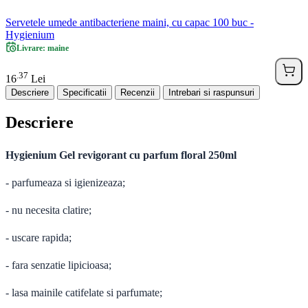
Servetele umede antibacteriene maini, cu capac 100 buc -
Hygienium
Livrare: maine
37
.
16
Lei
Descriere
Specificatii
Recenzii
Intrebari si raspunsuri
Descriere
Hygienium Gel revigorant cu parfum floral 250ml
- parfumeaza si igienizeaza;
- nu necesita clatire;
- uscare rapida;
- fara senzatie lipicioasa;
- lasa mainile catifelate si parfumate;