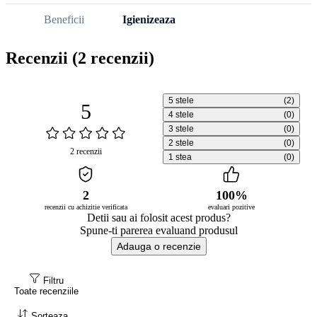
Beneficii
Igienizeaza
Recenzii
(2 recenzii)
5 stele
(2)
5
4 stele
(0)
3 stele
(0)
2 stele
(0)
2 recenzii
1 stea
(0)
2
100%
recenzii cu achizitie verificata
evaluari pozitive
Detii sau ai folosit acest produs?
Spune-ti parerea evaluand produsul
Adauga o recenzie
Filtru
Toate recenziile
Sorteaza