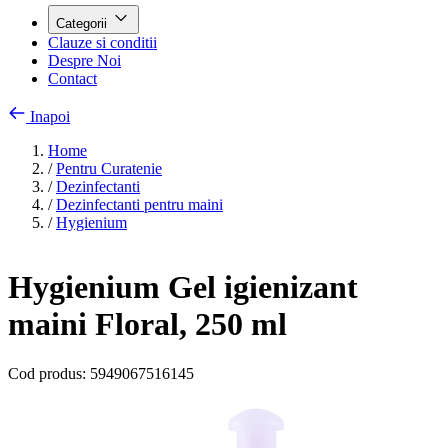
Categorii
Clauze si conditii
Despre Noi
Contact
Inapoi
Home
/
Pentru Curatenie
/
Dezinfectanti
/
Dezinfectanti pentru maini
/
Hygienium
Hygienium Gel igienizant
maini Floral, 250 ml
Cod produs:
5949067516145