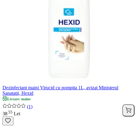
Dezinfectant maini Virucid cu pompita 1L, avizat Ministerul
Sanatatii, Hexid
Livrare: maine
(1)
55
.
38
Lei