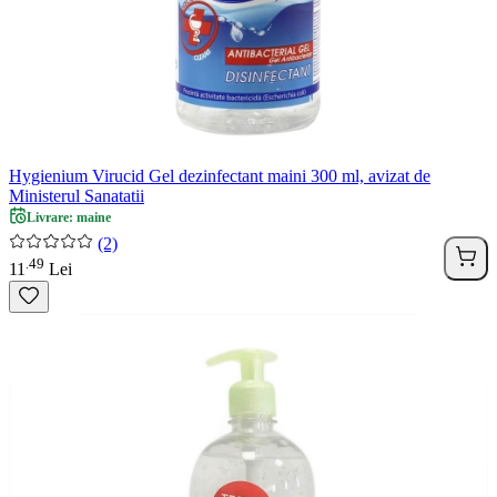
Hygienium Virucid Gel dezinfectant maini 300 ml, avizat de
Ministerul Sanatatii
Livrare: maine
(2)
49
.
11
Lei