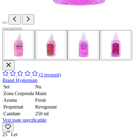
(2 recenzii)
Brand
Hygienium
Set
Nu
Zona Corporala
Maini
Aroma
Fresh
Proprietati
Revigorant
Cantitate
250 ml
Vezi toate specificatiile
93
25
Lei