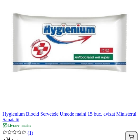
Hygienium Biocid Servetele Umede maini 15 buc, avizat Ministerul
Sanatatii
Livrare: maine
(1)
34
.