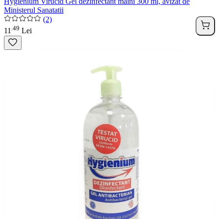
Hygienium Virucid Gel dezinfectant maini 300 ml, avizat de
Ministerul Sanatatii
(2)
49
.
11
Lei