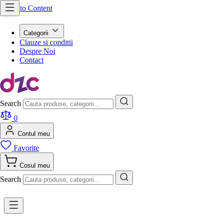
Skip to Content
Categorii
Clauze si conditii
Despre Noi
Contact
Search
0
Contul meu
Favorite
Cosul meu
Search