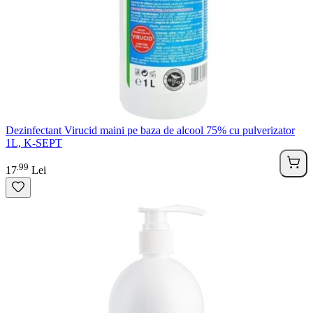
Dezinfectant Virucid maini pe baza de alcool 75% cu pulverizator
1L, K-SEPT
99
.
17
Lei