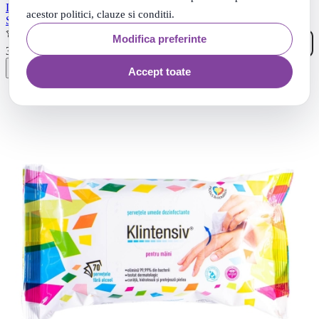
Dezinfectant maini Virucid cu pompita 1L, avizat Ministerul
acestor politici, clauze si conditii.
Sanatatii, Hexid
(1)
Modifica preferinte
55
.
38
Lei
Accept toate