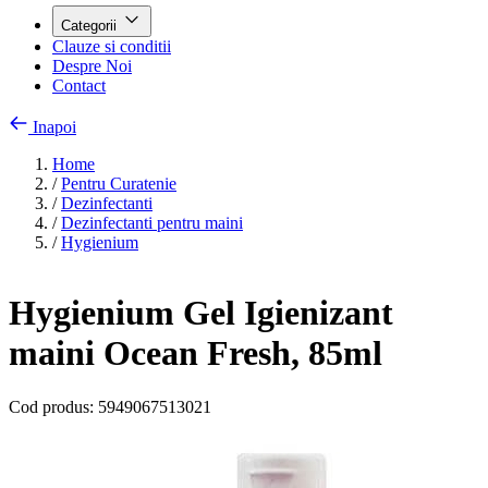
Categorii
Clauze si conditii
Despre Noi
Contact
Inapoi
Home
/
Pentru Curatenie
/
Dezinfectanti
/
Dezinfectanti pentru maini
/
Hygienium
Hygienium Gel Igienizant
maini Ocean Fresh, 85ml
Cod produs:
5949067513021