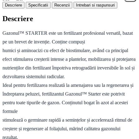
Descriere
Specificatii
Recenzii
Intrebari si raspunsuri
Descriere
Gazonul™ STARTER este un fertilizant profesional versatil, bazat
pe un brevet de invenție. Conține compuși
humici și aminoacizi cu efect de biostimulare, având ca principal
efect stimularea creșterii intense a plantelor, mobilizarea și protejarea
nutrienților din fertilizant împotriva retrogradării ireversibile în sol și
dezvoltarea sistemului radicular.
Ideal pentru fertilizarea realizată la amenajarea sau la regenerarea și
îndreptarea peluzei, fertilizantul Gazonul™ Starter este potrivit
pentru toate tipurile de gazon. Conținutul bogat în azot al acestei
formule
stimulează o germinare rapidă a semințelor și accelerează ritmul de
creștere și regenerare al foliajului, mărind calitatea gazonului
rezultat.