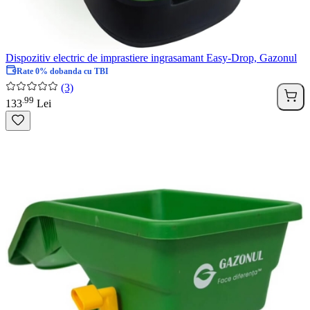
Dispozitiv electric de imprastiere ingrasamant Easy-Drop, Gazonul
Rate 0% dobanda cu TBI
(3)
99
.
133
Lei