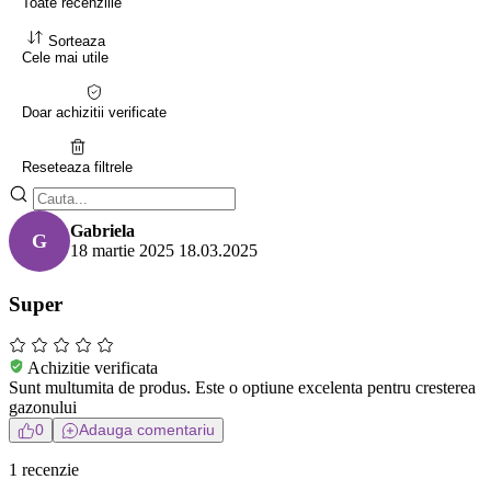
Toate recenziile
Sorteaza
Cele mai utile
Doar achizitii verificate
Reseteaza filtrele
Gabriela
G
18 martie 2025
18.03.2025
Super
Achizitie verificata
Sunt multumita de produs. Este o optiune excelenta pentru cresterea
gazonului
0
Adauga comentariu
1 recenzie