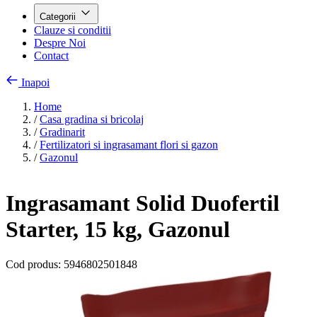
Categorii
Clauze si conditii
Despre Noi
Contact
Inapoi
Home
/
Casa gradina si bricolaj
/
Gradinarit
/
Fertilizatori si ingrasamant flori si gazon
/
Gazonul
Ingrasamant Solid Duofertil
Starter, 15 kg, Gazonul
Cod produs:
5946802501848