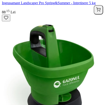
Ingrasamant Landscaper Pro Spring&Summer - Intretinere 5 kg
15
.
88
Lei