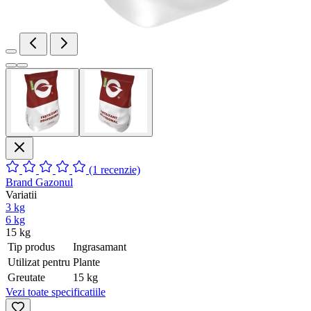
(1 recenzie)
Brand
Gazonul
Variatii
3 kg
6 kg
15 kg
Tip produs
Ingrasamant
Utilizat pentru
Plante
Greutate
15 kg
Vezi toate specificatiile