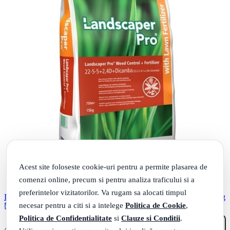
Acest site foloseste cookie-uri pentru a permite plasarea de
comenzi online, precum si pentru analiza traficului si a
preferintelor vizitatorilor. Va rugam sa alocati timpul
Ingrasamant Landscaper Pro Weed&Feed - combatere dicotile 15 kg
necesar pentru a citi si a intelege
Politica de Cookie
,
Rate 0% dobanda cu TBI
Politica de Confidentialitate
si
Clauze si Conditii
.
19
.
422
Lei