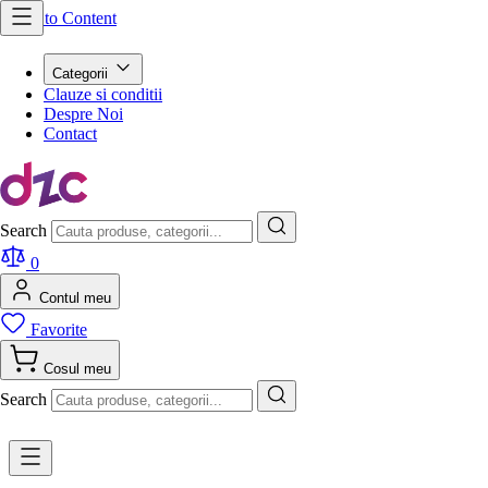
Skip to Content
Categorii
Clauze si conditii
Despre Noi
Contact
Search
0
Contul meu
Favorite
Cosul meu
Search