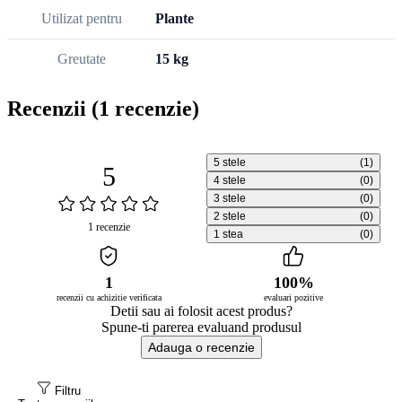
Utilizat pentru
Plante
Greutate
15 kg
Recenzii
(1 recenzie)
5 stele
(1)
5
4 stele
(0)
3 stele
(0)
2 stele
(0)
1 recenzie
1 stea
(0)
1
100%
recenzii cu achizitie verificata
evaluari pozitive
Detii sau ai folosit acest produs?
Spune-ti parerea evaluand produsul
Adauga o recenzie
Filtru