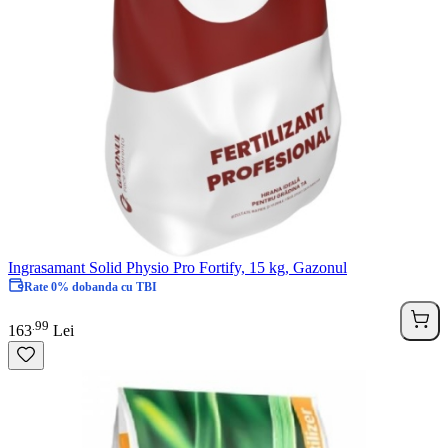
Ingrasamant Solid Physio Pro Fortify, 15 kg, Gazonul
Rate 0% dobanda cu TBI
99
.
163
Lei