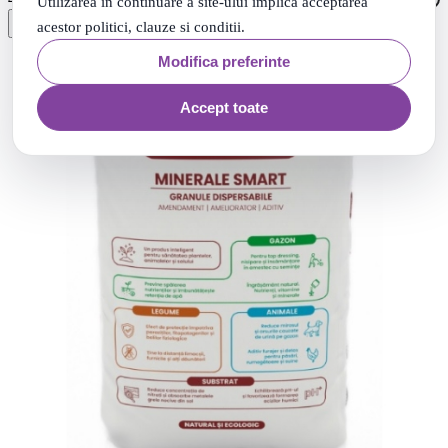
Utilizarea in continuare a site-ului implică acceptarea
acestor politici, clauze si conditii.
Modifica preferinte
Accept toate