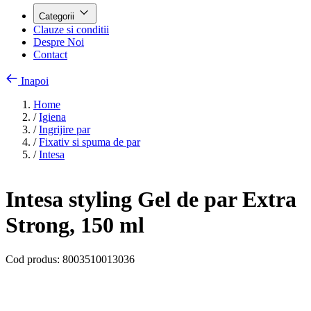
Categorii
Clauze si conditii
Despre Noi
Contact
Inapoi
Home
/
Igiena
/
Ingrijire par
/
Fixativ si spuma de par
/
Intesa
Intesa styling Gel de par Extra
Strong, 150 ml
Cod produs:
8003510013036