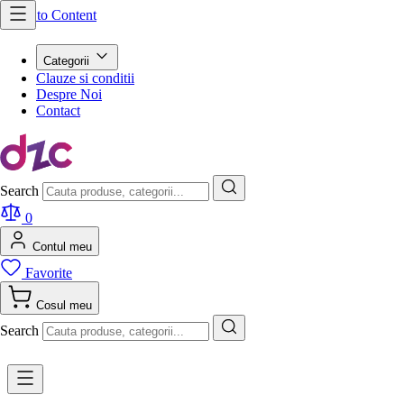
Skip to Content
Categorii
Clauze si conditii
Despre Noi
Contact
Search
0
Contul meu
Favorite
Cosul meu
Search