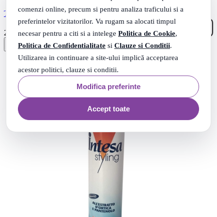
comenzi online, precum si pentru analiza traficului si a
TAFT BLOW-DRY SPRAY 150ML VOLUM 5
preferintelor vizitatorilor. Va rugam sa alocati timpul
41
.
20
Lei
necesar pentru a citi si a intelege
Politica de Cookie
,
Politica de Confidentialitate
si
Clauze si Conditii
.
Utilizarea in continuare a site-ului implică acceptarea
acestor politici, clauze si conditii.
Modifica preferinte
Accept toate