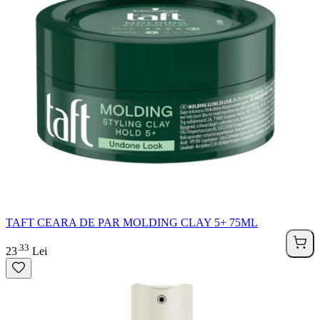
TAFT CEARA DE PAR MOLDING CLAY 5+ 75ML
33
.
23
Lei