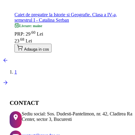
Caiet de pregatire la Istorie si Geografie. Clasa a IV-a,
semestrul I - Catalina Serban
Livrare: maine
60
.
PRP: 29
Lei
68
.
23
Lei
Adauga in cos
1
CONTACT
Sediu social: Sos. Dudesti-Pantelimon, nr. 42, Cladirea Ra
Center, sector 3, Bucuresti