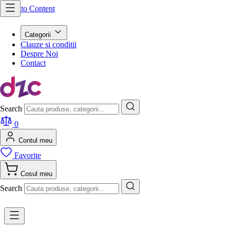
Skip to Content
Categorii
Clauze si conditii
Despre Noi
Contact
Search
0
Contul meu
Favorite
Cosul meu
Search