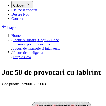
Categorii
Clauze si conditii
Despre Noi
Contact
Inapoi
Home
/
Jocuri si Jucarii, Copii & Bebe
/
Jucarii si jocuri educative
/
Jocuri de memorie si inteligenta
/
Jocuri de inteligenta
/
Purple Cow
Joc 50 de provocari cu labirint
Cod produs:
7290016026603