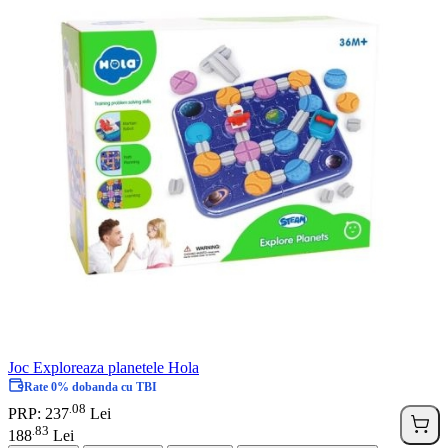
Joc Exploreaza planetele Hola
Rate 0% dobanda cu TBI
08
.
PRP: 237
Lei
83
.
188
Lei