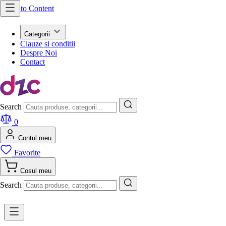
Skip to Content
Categorii
Clauze si conditii
Despre Noi
Contact
Search
0
Contul meu
Favorite
Cosul meu
Search