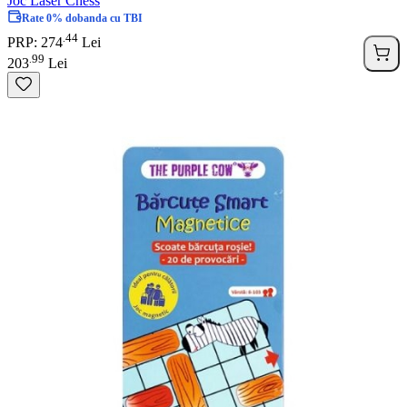
Joc Laser Chess
Rate 0% dobanda cu TBI
44
.
PRP: 274
Lei
99
.
203
Lei