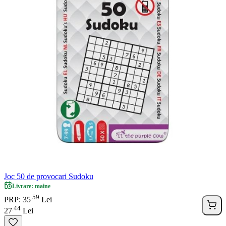
Joc 50 de provocari Sudoku
Livrare: maine
59
.
PRP: 35
Lei
44
.
27
Lei