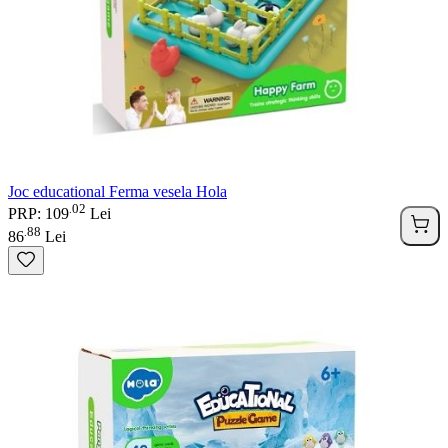
Joc educational Ferma vesela Hola
02
.
PRP: 109
Lei
88
.
86
Lei