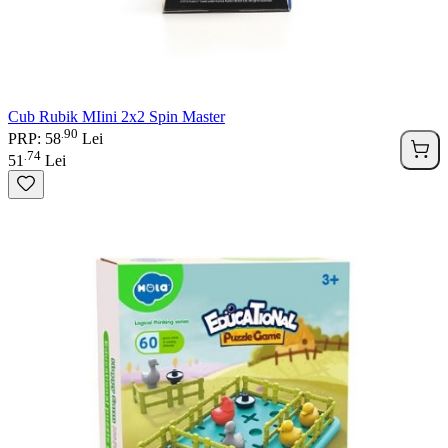
Cub Rubik MIini 2x2 Spin Master
90
.
PRP: 58
Lei
74
.
51
Lei