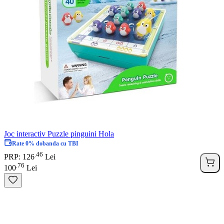
Joc interactiv Puzzle pinguini Hola
Rate 0% dobanda cu TBI
46
.
PRP: 126
Lei
76
.
100
Lei