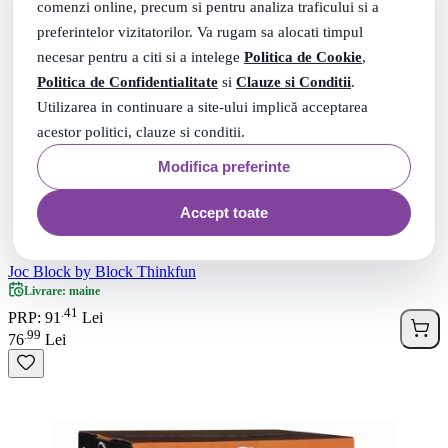
comenzi online, precum si pentru analiza traficului si a
preferintelor vizitatorilor. Va rugam sa alocati timpul
necesar pentru a citi si a intelege
Politica de Cookie
,
Politica de Confidentialitate
si
Clauze si Conditii
.
Utilizarea in continuare a site-ului implică acceptarea
acestor politici, clauze si conditii.
Modifica preferinte
Accept toate
Joc Block by Block Thinkfun
Livrare: maine
41
.
PRP: 91
Lei
99
.
76
Lei