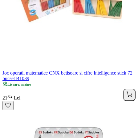
Joc operatii matematice CNX betisoare si cifre Intelligence stick 72
bucset B1039
Livrare: maine
02
.
21
Lei