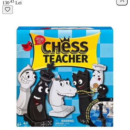
43
.
130
Lei