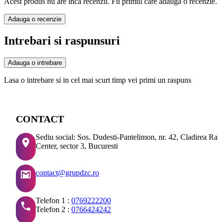
Acest produs nu are inca recenzii. Fii primul care adauga o recenzie.
Adauga o recenzie
Intrebari si raspunsuri
Adauga o intrebare
Lasa o intrebare si in cel mai scurt timp vei primi un raspuns
CONTACT
Sediu social: Sos. Dudesti-Pantelimon, nr. 42, Cladirea Ra
Center, sector 3, Bucuresti
contact@grupdzc.ro
Telefon 1 :
0769222200
Telefon 2 :
0766424242