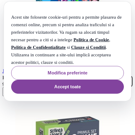
Acest site foloseste cookie-uri pentru a permite plasarea de
comenzi online, precum si pentru analiza traficului si a
preferintelor vizitatorilor. Va rugam sa alocati timpul
necesar pentru a citi si a intelege
Politica de Cookie
,
Politica de Confidentialitate
si
Clauze si Conditii
.
Utilizarea in continuare a site-ului implică acceptarea
acestor politici, clauze si conditii.
Joc Mega Lab de chimie Clementoni
Modifica preferinte
72
.
PRP: 126
Lei
79
.
97
Lei
Accept toate