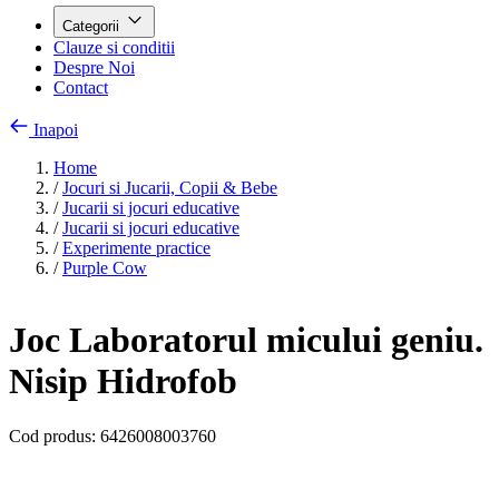
Categorii
Clauze si conditii
Despre Noi
Contact
Inapoi
Home
/
Jocuri si Jucarii, Copii & Bebe
/
Jucarii si jocuri educative
/
Jucarii si jocuri educative
/
Experimente practice
/
Purple Cow
Joc Laboratorul micului geniu.
Nisip Hidrofob
Cod produs:
6426008003760