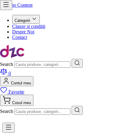
Skip to Content
Categorii
Clauze si conditii
Despre Noi
Contact
Search
0
Contul meu
Favorite
Cosul meu
Search