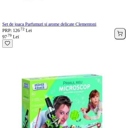
Set de joaca Parfumuri si arome delicate Clementoni
72
.
PRP: 126
Lei
79
.
97
Lei