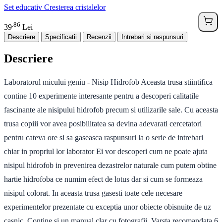
Set educativ Cresterea cristalelor
86
.
39
Lei
Descriere
Specificatii
Recenzii
Intrebari si raspunsuri
Descriere
Laboratorul micului geniu - Nisip Hidrofob Aceasta trusa stiintifica
contine 10 experimente interesante pentru a descoperi calitatile
fascinante ale nisipului hidrofob precum si utilizarile sale. Cu aceasta
trusa copiii vor avea posibilitatea sa devina adevarati cercetatori
pentru cateva ore si sa gaseasca raspunsuri la o serie de intrebari
chiar in propriul lor laborator Ei vor descoperi cum ne poate ajuta
nisipul hidrofob in prevenirea dezastrelor naturale cum putem obtine
hartie hidrofoba ce numim efect de lotus dar si cum se formeaza
nisipul colorat. In aceasta trusa gasesti toate cele necesare
experimentelor prezentate cu exceptia unor obiecte obisnuite de uz
casnic. Contine si un manual clar cu fotografii. Varsta recomandata 6