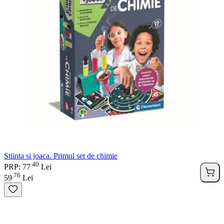
Stiinta si joaca. Primul set de chimie
40
.
PRP: 77
Lei
76
.
59
Lei