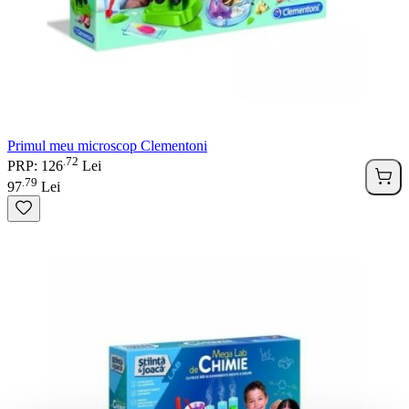
Primul meu microscop Clementoni
72
.
PRP: 126
Lei
79
.
97
Lei