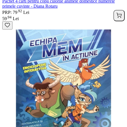
Pachet 4 carti pentru copii culorile animele domestice numerele
primele cuvinte - Diana Rotaru
92
.
PRP: 79
Lei
94
.
59
Lei