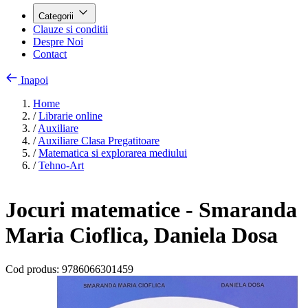
Categorii
Clauze si conditii
Despre Noi
Contact
Inapoi
Home
/
Librarie online
/
Auxiliare
/
Auxiliare Clasa Pregatitoare
/
Matematica si explorarea mediului
/
Tehno-Art
Jocuri matematice - Smaranda
Maria Cioflica, Daniela Dosa
Cod produs:
9786066301459