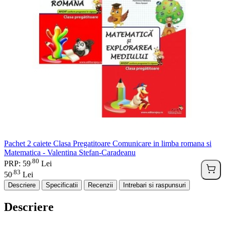
Pachet 2 caiete Clasa Pregatitoare Comunicare in limba romana si
Matematica - Valentina Stefan-Caradeanu
80
.
PRP: 59
Lei
83
.
50
Lei
Descriere
Specificatii
Recenzii
Intrebari si raspunsuri
Descriere