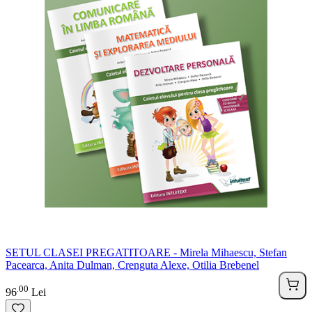
SETUL CLASEI PREGATITOARE - Mirela Mihaescu, Stefan
Pacearca, Anita Dulman, Crenguta Alexe, Otilia Brebenel
00
.
96
Lei