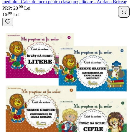
mediului. Caiet de lucru pentru clasa pregatitoare - Adriana Briceag
00
.
PRP: 20
Lei
99
.
16
Lei