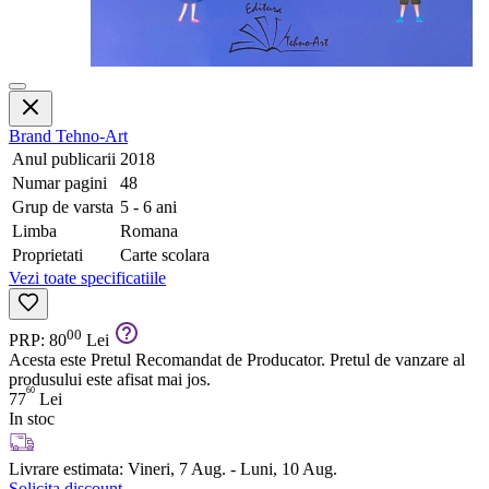
Brand
Tehno-Art
Anul publicarii
2018
Numar pagini
48
Grup de varsta
5 - 6 ani
Limba
Romana
Proprietati
Carte scolara
Vezi toate specificatiile
00
PRP: 80
Lei
Acesta este Pretul Recomandat de Producator. Pretul de vanzare al
produsului este afisat mai jos.
60
77
Lei
In stoc
Livrare estimata:
Vineri, 7 Aug. - Luni, 10 Aug.
Solicita discount