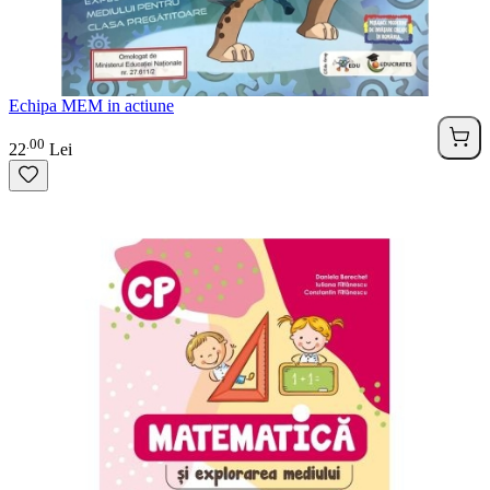
Echipa MEM in actiune
00
.
22
Lei