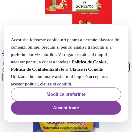
Acest site foloseste cookie-uri pentru a permite plasarea de
comenzi online, precum si pentru analiza traficului si a
Pachet 3 caiete Clasa Pregatitoare Comunicare in limba romana
preferintelor vizitatorilor. Va rugam sa alocati timpul
Matematica si Caiet de scriere - Valentina Stefan-Caradeanu
necesar pentru a citi si a intelege
Politica de Cookie
,
70
.
PRP: 73
Lei
65
Politica de Confidentialitate
si
Clauze si Conditii
.
.
62
Lei
Utilizarea in continuare a site-ului implică acceptarea
acestor politici, clauze si conditii.
Modifica preferinte
Accept toate