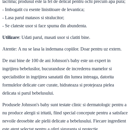
lacrima; produsul este la fel de delicat pentru ochi precum apa pura;
- Imbogatit cu esente linistitoare de levantica;
- Lasa parul matasos si stralucitor;
- Se clateste usor si face spuma din abundenta.
Utilizare
:
Udati parul, masati usor si clatiti bine.
Atentie:
A nu se lasa la indemana copiilor. Doar pentru uz extern.
De mai bine de 100 de ani Johnson's baby este un expert in
ingrijirea bebelusilor, bucuranduse de increderea mamelor si
specialistilor in ingrijirea sanatatii din lumea intreaga, datorita
formulelor delicate care curate, hidrateaza si protejeaza pielea
delicata si parul bebelusului.
Produsele Johnson's baby sunt testate clinic si dermatologic pentru a
nu produce alergii si iritatii, fiind special concepute pentru a satisface
nevoile deosebite ale pielii delicate a bebelusului. Fiecare ingredient
este atent selectat pentru a oferi siguranta si protectie.