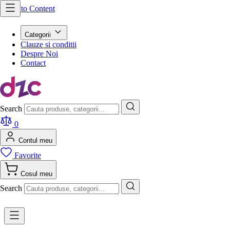
Skip to Content
Categorii
Clauze si conditii
Despre Noi
Contact
Search
0
Contul meu
Favorite
Cosul meu
Search