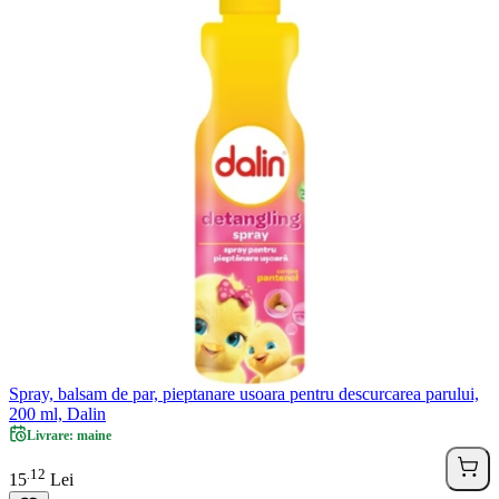
Spray, balsam de par, pieptanare usoara pentru descurcarea parului,
200 ml, Dalin
Livrare: maine
12
.
15
Lei