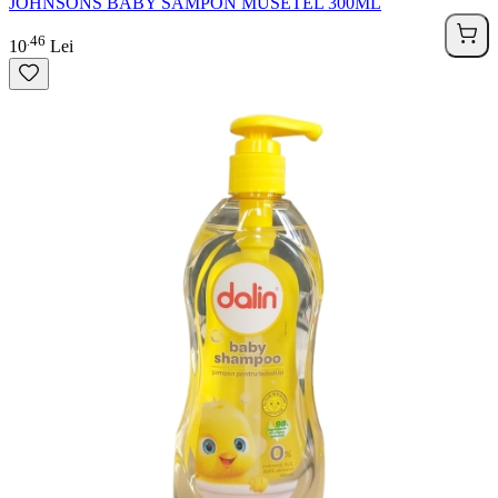
JOHNSONS BABY SAMPON MUSETEL 300ML
46
.
10
Lei