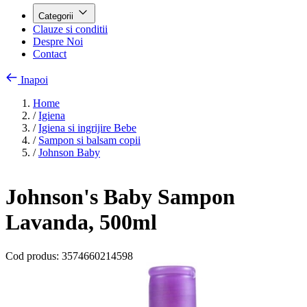
Categorii
Clauze si conditii
Despre Noi
Contact
Inapoi
Home
/
Igiena
/
Igiena si ingrijire Bebe
/
Sampon si balsam copii
/
Johnson Baby
Johnson's Baby Sampon
Lavanda, 500ml
Cod produs:
3574660214598