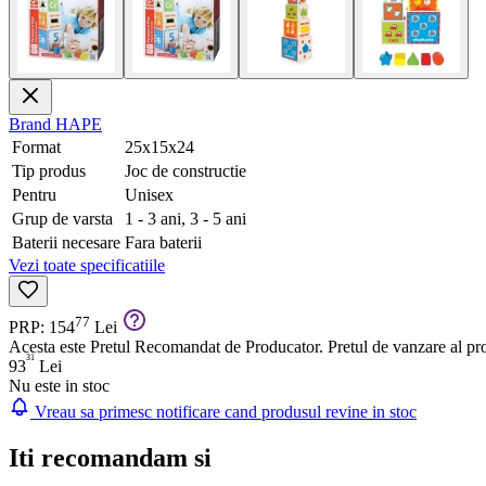
Brand
HAPE
Format
25x15x24
Tip produs
Joc de constructie
Pentru
Unisex
Grup de varsta
1 - 3 ani, 3 - 5 ani
Baterii necesare
Fara baterii
Vezi toate specificatiile
77
PRP: 154
Lei
Acesta este Pretul Recomandat de Producator. Pretul de vanzare al prod
31
93
Lei
Nu este in stoc
Vreau sa primesc notificare cand produsul revine in stoc
Iti recomandam si