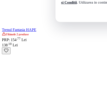
si Conditii
. Utilizarea in conti
Trenul Fantasia HAPE
Rate 0% dobanda cu TBI
77
.
PRP: 154
Lei
10
.
138
Lei