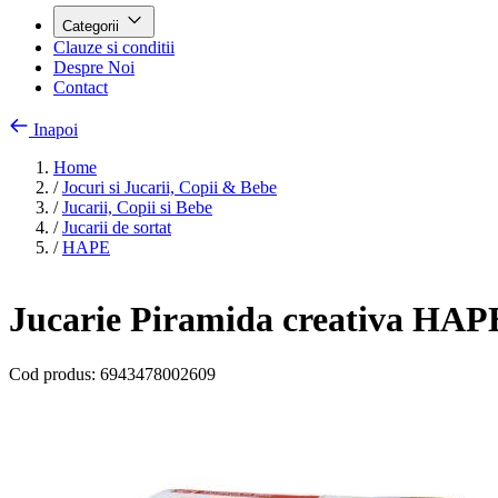
Categorii
Clauze si conditii
Despre Noi
Contact
Inapoi
Home
/
Jocuri si Jucarii, Copii & Bebe
/
Jucarii, Copii si Bebe
/
Jucarii de sortat
/
HAPE
Jucarie Piramida creativa HAP
Cod produs:
6943478002609