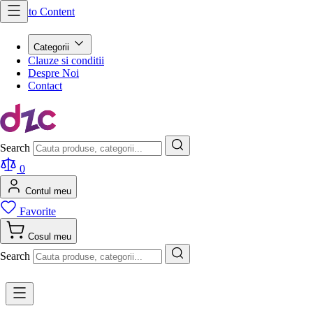
Skip to Content
Categorii
Clauze si conditii
Despre Noi
Contact
Search
0
Contul meu
Favorite
Cosul meu
Search