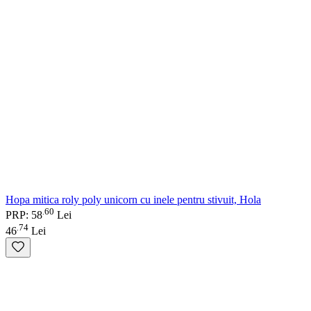
Hopa mitica roly poly unicorn cu inele pentru stivuit, Hola
60
.
PRP: 58
Lei
74
.
46
Lei