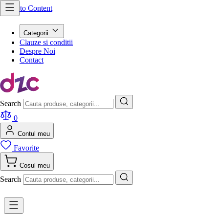
Skip to Content
Categorii
Clauze si conditii
Despre Noi
Contact
Search
0
Contul meu
Favorite
Cosul meu
Search