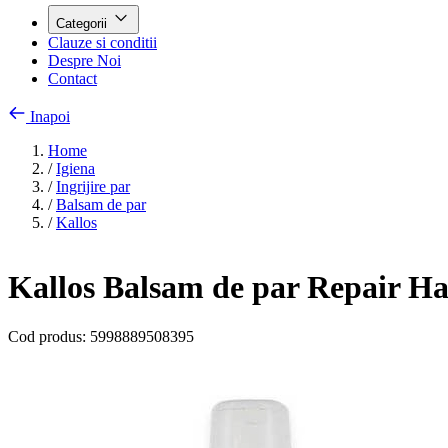
Categorii
Clauze si conditii
Despre Noi
Contact
Inapoi
Home
/
Igiena
/
Ingrijire par
/
Balsam de par
/
Kallos
Kallos Balsam de par Repair Ha
Cod produs:
5998889508395