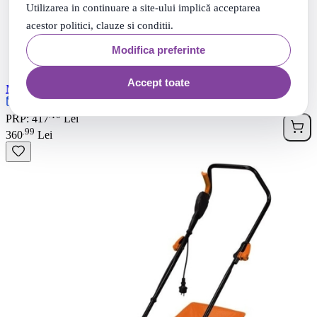
Utilizarea in continuare a site-ului implică acceptarea
acestor politici, clauze si conditii.
Modifica preferinte
Accept toate
Masina de tuns gazon, 1.2 kW, 32 cm, 30L, Micul Fermier
Rate 0% dobanda cu TBI
10
.
PRP: 417
Lei
99
.
360
Lei