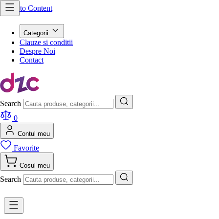
Skip to Content
Categorii
Clauze si conditii
Despre Noi
Contact
Search
0
Contul meu
Favorite
Cosul meu
Search