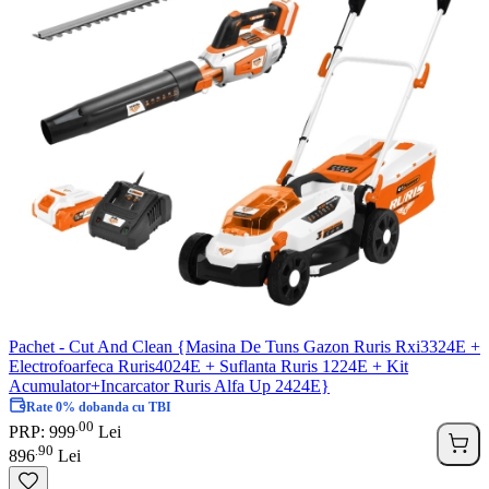
Pachet - Cut And Clean {Masina De Tuns Gazon Ruris Rxi3324E +
Electrofoarfeca Ruris4024E + Suflanta Ruris 1224E + Kit
Acumulator+Incarcator Ruris Alfa Up 2424E}
Rate 0% dobanda cu TBI
00
.
PRP: 999
Lei
90
.
896
Lei