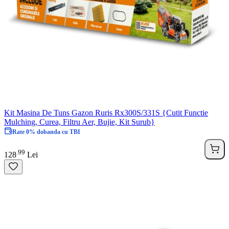
Kit Masina De Tuns Gazon Ruris Rx300S/331S {Cutit Functie
Mulching, Curea, Filtru Aer, Bujie, Kit Surub}
Rate 0% dobanda cu TBI
99
.
128
Lei