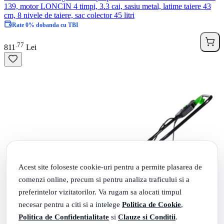
139, motor LONCIN 4 timpi, 3.3 cai, sasiu metal, latime taiere 43
cm, 8 nivele de taiere, sac colector 45 litri
Rate 0% dobanda cu TBI
77
.
811
Lei
Acest site foloseste cookie-uri pentru a permite plasarea de
comenzi online, precum si pentru analiza traficului si a
preferintelor vizitatorilor. Va rugam sa alocati timpul
necesar pentru a citi si a intelege
Politica de Cookie
,
Politica de Confidentialitate
si
Clauze si Conditii
.