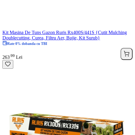
Kit Masina De Tuns Gazon Ruris Rx400S/441S {Cutit Mulching
Doublecutting, Curea, Filtru Aer, Bujie, Kit Surub}
Rate 0% dobanda cu TBI
99
.
263
Lei