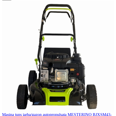
Masina tuns iarba/gazon autopropulsata MESTERINO BJXSM43-