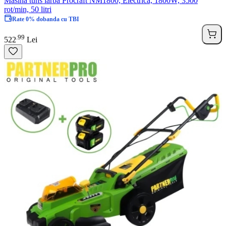
Masina tuns iarba Procraft NM1800, Electrica, 1800W, 3500
rot/min, 50 litri
Rate 0% dobanda cu TBI
99
.
522
Lei