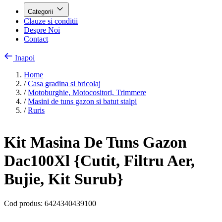
Categorii
Clauze si conditii
Despre Noi
Contact
Inapoi
Home
/
Casa gradina si bricolaj
/
Motoburghie, Motocositori, Trimmere
/
Masini de tuns gazon si batut stalpi
/
Ruris
Kit Masina De Tuns Gazon
Dac100Xl {Cutit, Filtru Aer,
Bujie, Kit Surub}
Cod produs:
6424340439100