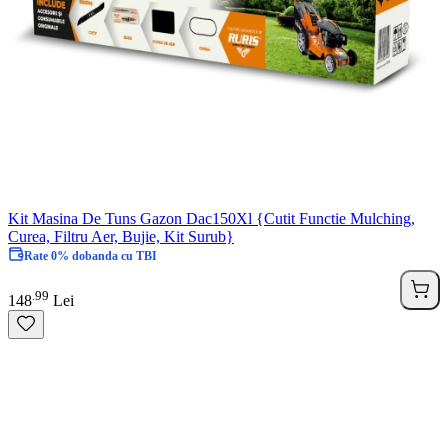
Kit Masina De Tuns Gazon Dac150Xl {Cutit Functie Mulching,
Curea, Filtru Aer, Bujie, Kit Surub}
Rate 0% dobanda cu TBI
99
.
148
Lei