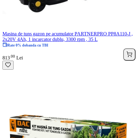
Masina de tuns gazon pe acumulator PARTNERPRO PP8A110-J ,
2x20V 4Ah, 1 incarcator dublu, 3300 rpm , 35 L
Rate 0% dobanda cu TBI
00
.
813
Lei