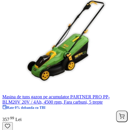
Masina de tuns gazon pe acumulator PARTNER PRO PP-
BLM20V 20V / 4Ah, 4500 rpm, Fara carbuni, 5 trepte
Rate 0% dobanda cu TBI
99
.
357
Lei