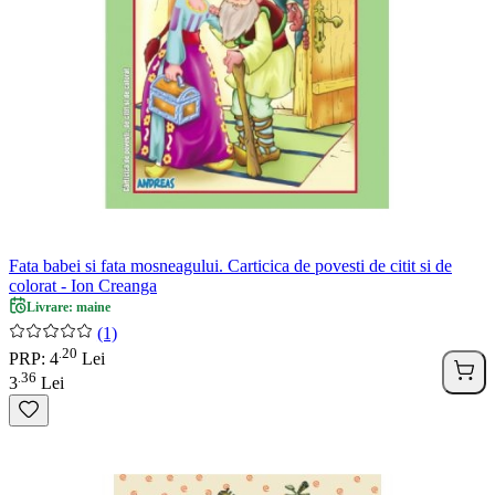
Fata babei si fata mosneagului. Carticica de povesti de citit si de
colorat - Ion Creanga
Livrare: maine
(1)
20
.
PRP: 4
Lei
36
.
3
Lei