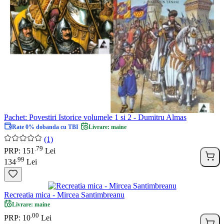
Pachet: Povestiri Istorice volumele 1 si 2 - Dumitru Almas
Rate 0% dobanda cu TBI
Livrare: maine
(1)
79
.
PRP: 151
Lei
99
.
134
Lei
Recreatia mica - Mircea Santimbreanu
Livrare: maine
00
.
PRP: 10
Lei