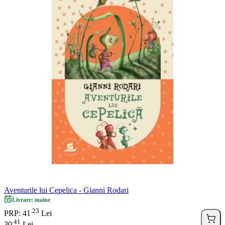
Aventurile lui Cepelica - Gianni Rodari
Livrare: maine
23
.
PRP: 41
Lei
41
.
30
Lei