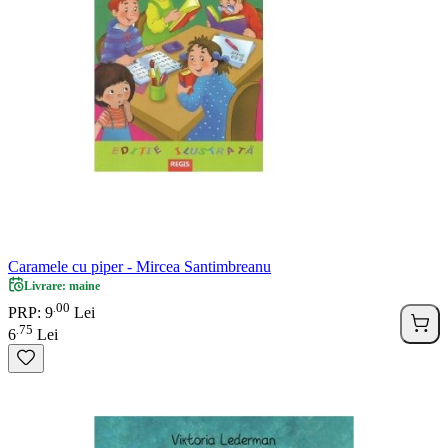
Caramele cu piper - Mircea Santimbreanu
Livrare: maine
00
.
PRP: 9
Lei
75
.
6
Lei