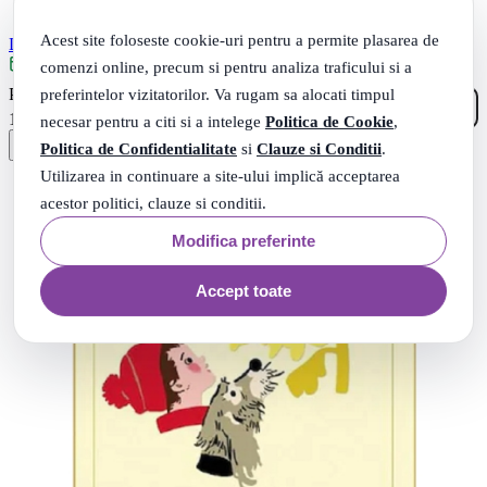
Acest site foloseste cookie-uri pentru a permite plasarea de
Lecturile copilariei pentru clasa a 3-a - Lucica Buzenchi
comenzi online, precum si pentru analiza traficului si a
Livrare: maine
00
.
preferintelor vizitatorilor. Va rugam sa alocati timpul
PRP: 16
Lei
90
.
15
Lei
necesar pentru a citi si a intelege
Politica de Cookie
,
Politica de Confidentialitate
si
Clauze si Conditii
.
Utilizarea in continuare a site-ului implică acceptarea
acestor politici, clauze si conditii.
Modifica preferinte
Accept toate