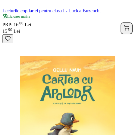
Lecturile copilariei pentru clasa I - Lucica Buzenchi
Livrare: maine
00
.
PRP: 16
Lei
90
.
15
Lei