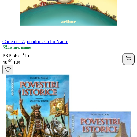
Cartea cu Apolodor - Gellu Naum
Livrare: maine
98
.
PRP: 46
Lei
99
.
40
Lei