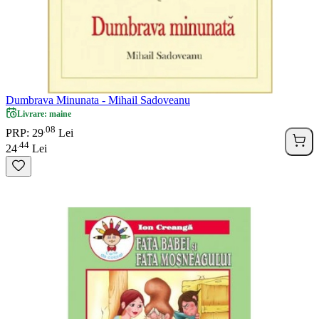
Dumbrava Minunata - Mihail Sadoveanu
Livrare: maine
08
.
PRP: 29
Lei
44
.
24
Lei