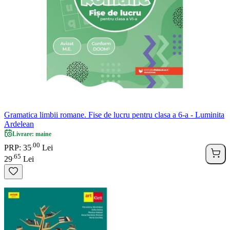
Gramatica limbii romane. Fise de lucru pentru clasa a 6-a - Luminita
Ardelean
Livrare: maine
00
.
PRP: 35
Lei
65
.
29
Lei