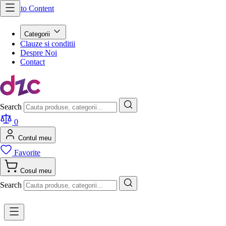
Skip to Content
Categorii
Clauze si conditii
Despre Noi
Contact
Search
0
Contul meu
Favorite
Cosul meu
Search