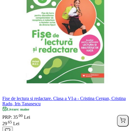
Fise de lectura si redactare. Clasa a VI-a - Cristina Cergan, Cristina
Radu, Iris Tanasescu
Livrare: maine
00
.
PRP: 35
Lei
65
.
29
Lei