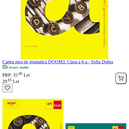
Cartea mea de gramatica DOOM3. Clasa a 6-a - Sofia Dobra
Livrare: maine
00
.
PRP: 35
Lei
65
.
29
Lei