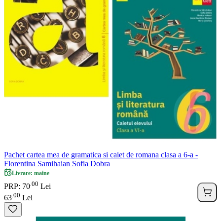
Pachet cartea mea de gramatica si caiet de romana clasa a 6-a -
Florentina Samihaian Sofia Dobra
Livrare: maine
00
.
PRP: 70
Lei
00
.
63
Lei