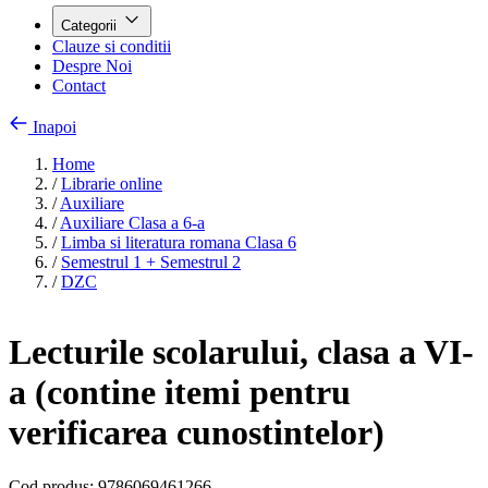
Categorii
Clauze si conditii
Despre Noi
Contact
Inapoi
Home
/
Librarie online
/
Auxiliare
/
Auxiliare Clasa a 6-a
/
Limba si literatura romana Clasa 6
/
Semestrul 1 + Semestrul 2
/
DZC
Lecturile scolarului, clasa a VI-
a (contine itemi pentru
verificarea cunostintelor)
Cod produs:
9786069461266