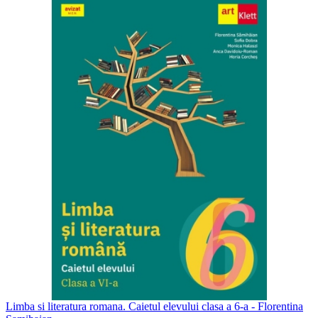
Limba si literatura romana. Caietul elevului clasa a 6-a - Florentina