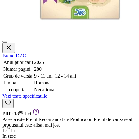
Brand
DZC
Anul publicarii
2025
Numar pagini
280
Grup de varsta
9 - 11 ani, 12 - 14 ani
Limba
Romana
Tip coperta
Necartonata
Vezi toate specificatiile
00
PRP: 18
Lei
Acesta este Pretul Recomandat de Producator. Pretul de vanzare al
produsului este afisat mai jos.
60
12
Lei
In stoc