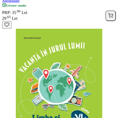
Samihaian
Livrare: maine
00
.
PRP: 35
Lei
65
.
29
Lei