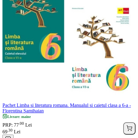
Pachet Limba si literatura romana. Manualul si caietul clasa a 6-a -
Florentina Samihaian
Livrare: maine
00
.
PRP: 77
Lei
30
.
69
Lei