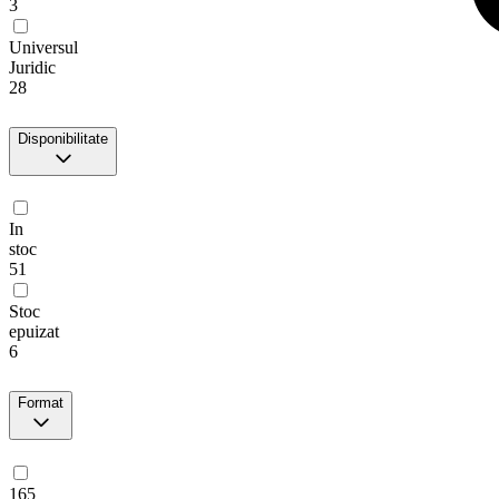
3
Universul
Juridic
28
Disponibilitate
In
stoc
51
Stoc
epuizat
6
Format
165