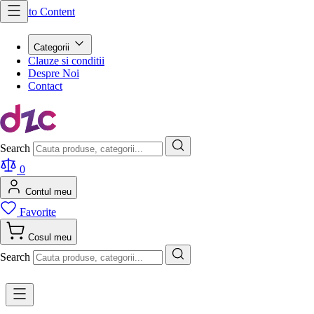
Skip to Content
Categorii
Clauze si conditii
Despre Noi
Contact
Search
0
Contul meu
Favorite
Cosul meu
Search