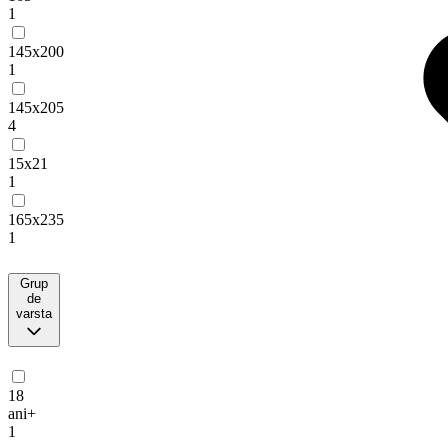
1
145x200
1
145x205
4
15x21
1
165x235
1
Grup
de
varsta
18
ani+
1