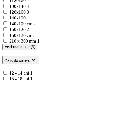
1120160
1
100x140
4
120x160
3
140x100
1
140x100 cm
2
160x120
2
160x120 cm
3
210 x 300 mm
1
Vezi mai multe (3)
Grup de varsta
12 - 14 ani
1
15 - 18 ani
1