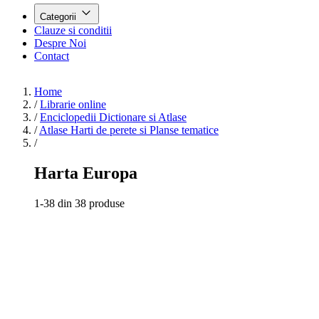
Categorii
Clauze si conditii
Despre Noi
Contact
Home
/
Librarie online
/
Enciclopedii Dictionare si Atlase
/
Atlase Harti de perete si Planse tematice
/
Harta Europa
1-38 din 38 produse