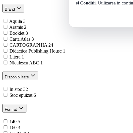
si Conditii
. Utilizarea in conti
38 
Brand
Aquila
3
Aramis
2
Booklet
3
Carta Atlas
3
CARTOGRAPHIA
24
Didactica Publishing House
1
Litera
1
Niculescu ABC
1
Disponibilitate
In stoc
32
Stoc epuizat
6
Format
140
5
160
3