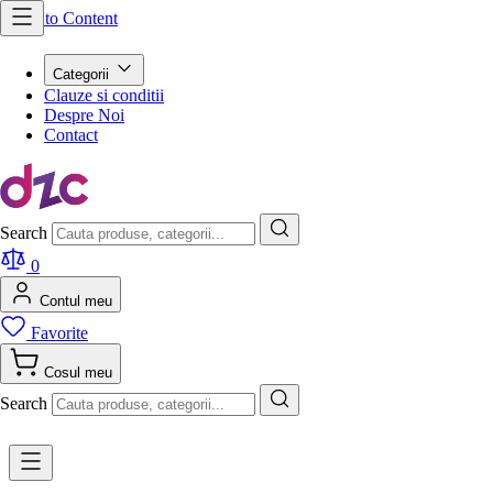
Skip to Content
Categorii
Clauze si conditii
Despre Noi
Contact
Search
0
Contul meu
Favorite
Cosul meu
Search