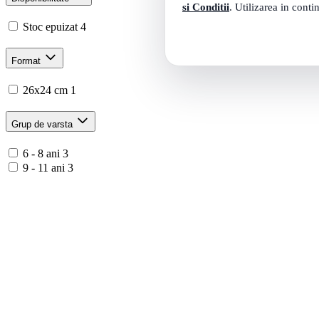
si Conditii
. Utilizarea in conti
Stoc epuizat
4
Format
26x24 cm
1
Grup de varsta
6 - 8 ani
3
9 - 11 ani
3