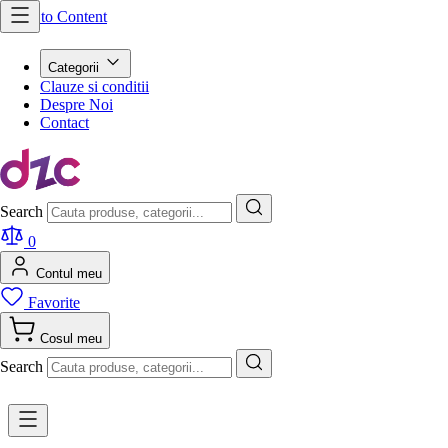
Skip to Content
Categorii
Clauze si conditii
Despre Noi
Contact
Search
0
Contul meu
Favorite
Cosul meu
Search