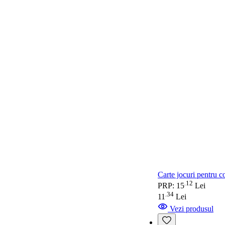
Carte jocuri pentru c
12
.
PRP: 15
Lei
34
.
11
Lei
Vezi produsul