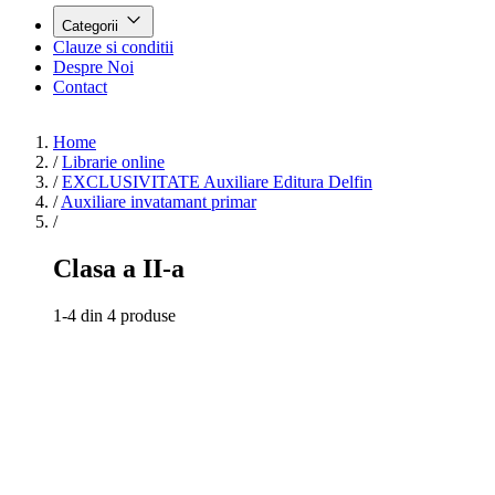
Categorii
Clauze si conditii
Despre Noi
Contact
Home
/
Librarie online
/
EXCLUSIVITATE Auxiliare Editura Delfin
/
Auxiliare invatamant primar
/
Clasa a II-a
1-4 din 4 produse