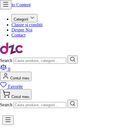
Skip to Content
Categorii
Clauze si conditii
Despre Noi
Contact
Search
0
Contul meu
Favorite
Cosul meu
Search