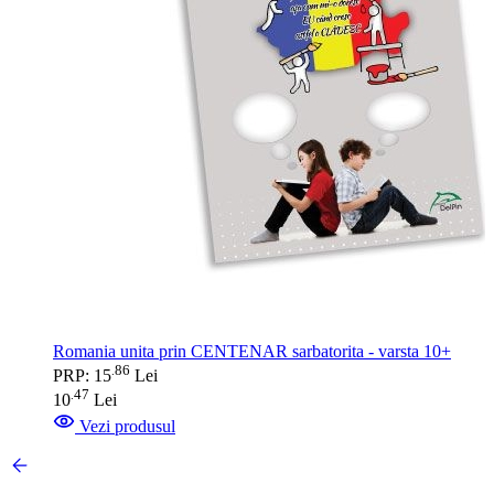
Romania unita prin CENTENAR sarbatorita - varsta 10+
86
.
PRP: 15
Lei
47
.
10
Lei
Vezi produsul