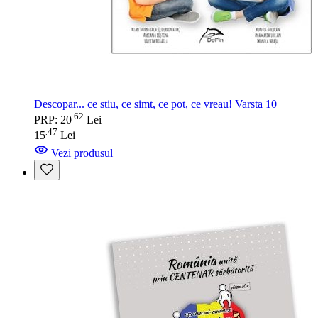
Descopar... ce stiu, ce simt, ce pot, ce vreau! Varsta 10+
62
.
PRP: 20
Lei
47
.
15
Lei
Vezi produsul