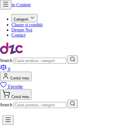
Skip to Content
Categorii
Clauze si conditii
Despre Noi
Contact
Search
0
Contul meu
Favorite
Cosul meu
Search