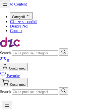
Skip to Content
Categorii
Clauze si conditii
Despre Noi
Contact
Search
0
Contul meu
Favorite
Cosul meu
Search