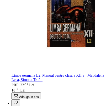
Limba germana L2. Manual pentru clasa a XII-a - Magdalena
Leca, Simona Trofin
41
.
PRP: 22
Lei
30
.
18
Lei
Adauga in cos