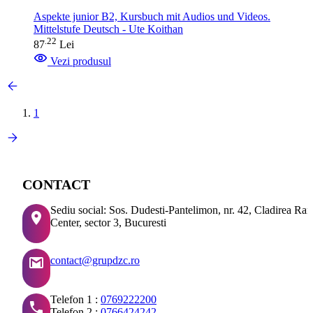
Aspekte junior B2, Kursbuch mit Audios und Videos.
Mittelstufe Deutsch - Ute Koithan
22
.
87
Lei
Vezi produsul
1
CONTACT
Sediu social: Sos. Dudesti-Pantelimon, nr. 42, Cladirea Ra
Center, sector 3, Bucuresti
contact@grupdzc.ro
Telefon 1 :
0769222200
Telefon 2 :
0766424242