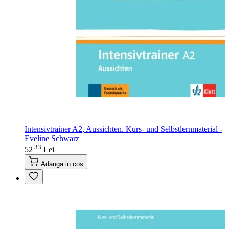
Intensivtrainer A2, Aussichten. Kurs- und Selbstlernmaterial -
Eveline Schwarz
33
.
52
Lei
Adauga in cos