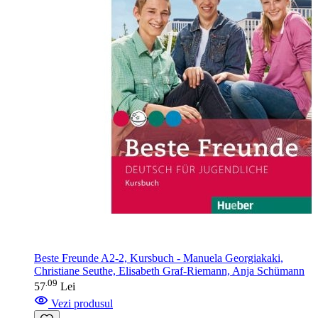
Beste Freunde A2-2, Kursbuch - Manuela Georgiakaki,
Christiane Seuthe, Elisabeth Graf-Riemann, Anja Schümann
09
.
57
Lei
Vezi produsul