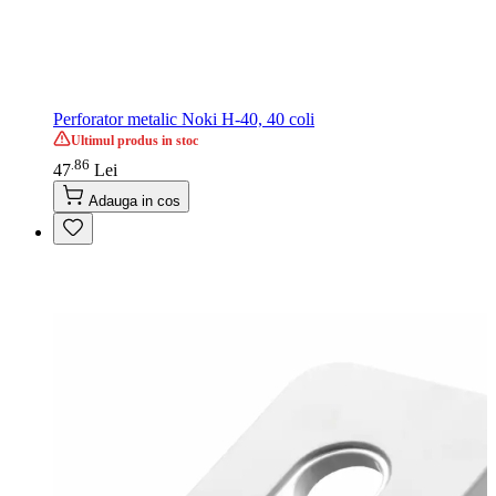
Perforator metalic Noki H-40, 40 coli
Ultimul produs in stoc
86
.
47
Lei
Adauga in cos