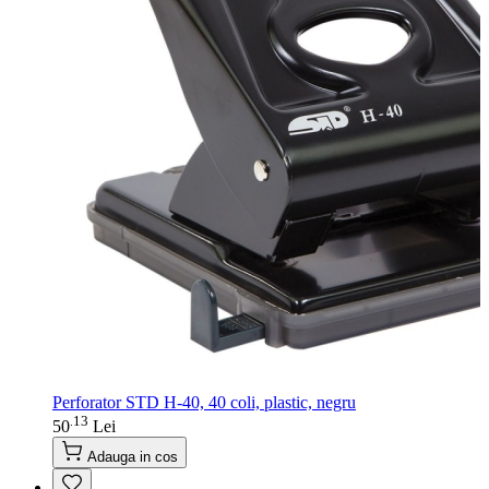
Perforator STD H-40, 40 coli, plastic, negru
13
.
50
Lei
Adauga in cos