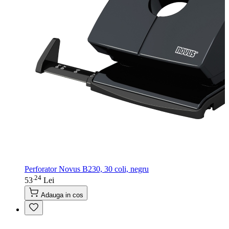
Perforator Novus B230, 30 coli, negru
24
.
53
Lei
Adauga in cos