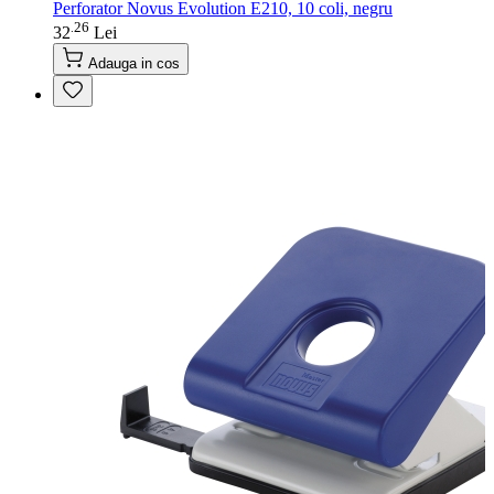
Perforator Novus Evolution E210, 10 coli, negru
26
.
32
Lei
Adauga in cos