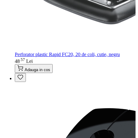
Perforator plastic Rapid FC20, 20 de coli, cutie, negru
57
.
48
Lei
Adauga in cos