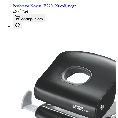
Perforator Novus, B220, 20 coli, negru
64
.
42
Lei
Adauga in cos