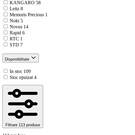
KANGARO
58
Leitz
8
Memoris Precious
1
Noki
5
Novus
14
Rapid
6
RTC
1
STD
7
Disponibilitate
In stoc
109
Stoc epuizat
4
Filtrare
113 produse