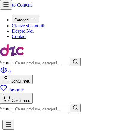
Skip to Content
Categorii
Clauze si conditii
Despre Noi
Contact
Search
0
Contul meu
Favorite
Cosul meu
Search