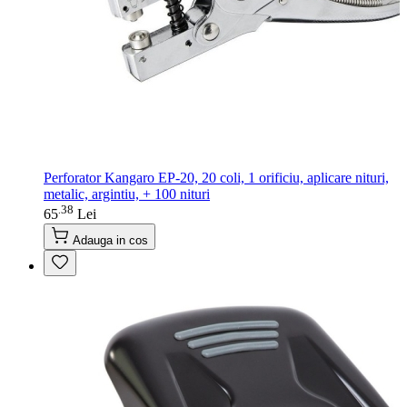
Perforator Kangaro EP-20, 20 coli, 1 orificiu, aplicare nituri,
metalic, argintiu, + 100 nituri
38
.
65
Lei
Adauga in cos