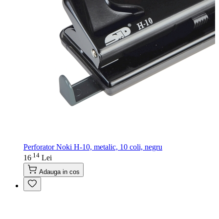
Perforator Noki H-10, metalic, 10 coli, negru
14
.
16
Lei
Adauga in cos