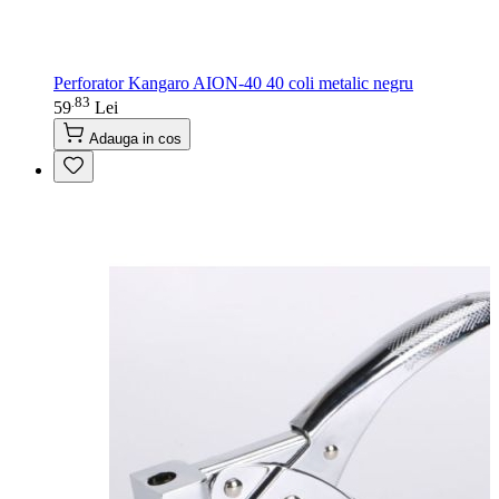
Perforator Kangaro AION-40 40 coli metalic negru
83
.
59
Lei
Adauga in cos