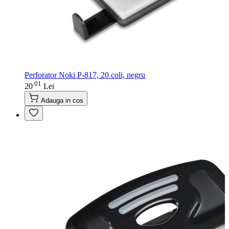
Perforator Noki P-817, 20 coli, negru
01
.
20
Lei
Adauga in cos