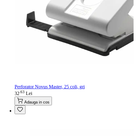
Perforator Novus Master, 25 coli, gri
63
.
32
Lei
Adauga in cos