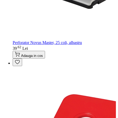
Perforator Novus Master, 25 coli, albastru
62
.
39
Lei
Adauga in cos