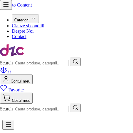
Skip to Content
Categorii
Clauze si conditii
Despre Noi
Contact
Search
0
Contul meu
Favorite
Cosul meu
Search