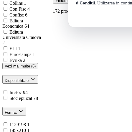
Filtrare
172 produse
si Conditii
. Utilizarea in conti
Collins
1
Con Fisc
4
172 produse
Confisc
6
Editura
Economica
64
Editura
Universitara Craiova
2
ELI
1
Eurostampa
1
Evrika
2
Vezi mai multe (6)
Disponibilitate
In stoc
94
Stoc epuizat
78
Format
1129198
1
145x210
1