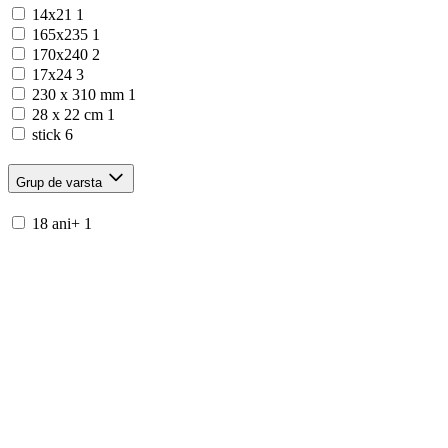
14x21
1
165x235
1
170x240
2
17x24
3
230 x 310 mm
1
28 x 22 cm
1
stick
6
Grup de varsta
18 ani+
1