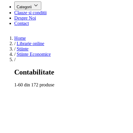
Categorii
Clauze si conditii
Despre Noi
Contact
Home
/
Librarie online
/
Stiinte
/
Stiinte Economice
/
Contabilitate
1-60 din 172 produse