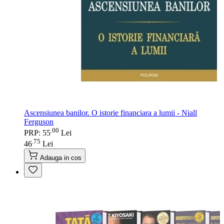
Ascensiunea banilor. O istorie financiara a lumii - Niall
Ferguson
00
.
PRP: 55
Lei
75
.
46
Lei
Adauga in cos