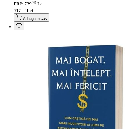
79
.
PRP: 739
Lei
86
.
517
Lei
Adauga in cos