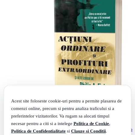
Acest site foloseste cookie-uri pentru a permite plasarea de
comenzi online, precum si pentru analiza traficului si a
preferintelor vizitatorilor. Va rugam sa alocati timpul
necesar pentru a citi si a intelege
Politica de Cookie
,
Actiuni ordinare si profituri extraordinare si alte scrieri - Philip
Politica de Confidentialitate
si
Clauze si Conditii
.
A. Fisher