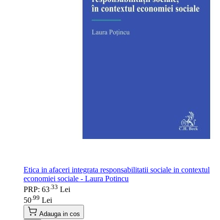
Etica in afaceri integrata responsabilitatii sociale in contextul
economiei sociale - Laura Potincu
33
.
PRP: 63
Lei
99
.
50
Lei
Adauga in cos