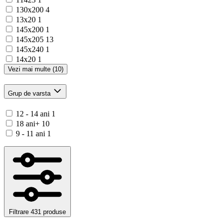
130x200
4
13x20
1
145x200
1
145x205
13
145x240
1
14x20
1
Vezi mai multe (10)
Grup de varsta
12 - 14 ani
1
18 ani+
10
9 - 11 ani
1
Filtrare
431 produse