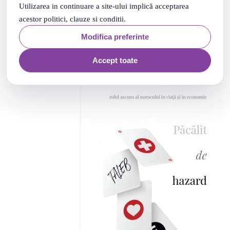
Utilizarea in continuare a site-ului implică acceptarea
38
.
PRP: 62
Lei
acestor politici, clauze si conditii.
99
.
42
Lei
Modifica preferinte
Adauga in cos
Accept toate