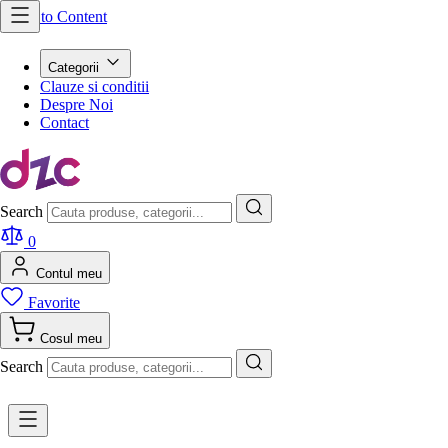
Skip to Content
Categorii
Clauze si conditii
Despre Noi
Contact
Search
0
Contul meu
Favorite
Cosul meu
Search