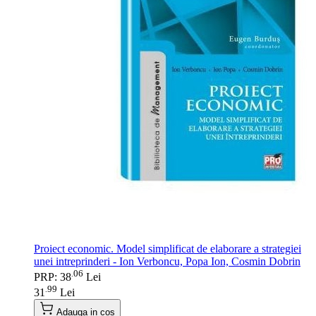
Proiect economic. Model simplificat de elaborare a strategiei
unei intreprinderi - Ion Verboncu, Popa Ion, Cosmin Dobrin
06
.
PRP: 38
Lei
99
.
31
Lei
Adauga in cos