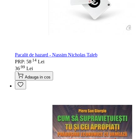
Pacalit de hazard - Nassim Nicholas Taleb
14
.
PRP: 58
Lei
99
.
36
Lei
Adauga in cos