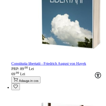
Constitutia libertatii - Friedrich August von Hayek
00
.
PRP: 89
Lei
99
.
69
Lei
Adauga in cos