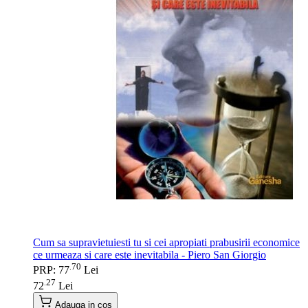
Cum sa supravietuiesti tu si cei apropiati prabusirii economice
ce urmeaza si care este inevitabila - Piero San Giorgio
70
.
PRP: 77
Lei
27
.
72
Lei
Adauga in cos