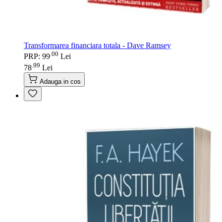
Transformarea financiara totala - Dave Ramsey
00
.
PRP: 99
Lei
99
.
78
Lei
Adauga in cos