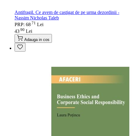
Antifragil. Ce avem de castigat de pe urma dezordinii -
Nassim Nicholas Taleb
71
.
PRP: 68
Lei
90
.
43
Lei
Adauga in cos