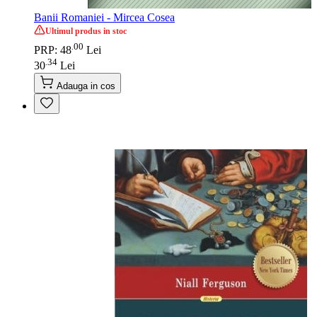
Banii Romaniei - Mircea Cosea
Ultimul produs in stoc
00
.
PRP: 48
Lei
34
.
30
Lei
Adauga in cos