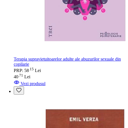
Terapia supravietuitoarelor adulte ale abuzurilor sexuale din
copilarie
15
.
PRP: 58
Lei
71
.
40
Lei
Vezi produsul