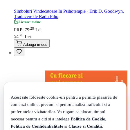
Simboluri Vindecatoare In Psihoterapie - Erik D. Goodwyn.
Traducere de Radu Filip
Livrare: maine
29
.
PRP: 79
Lei
70
.
54
Lei
Adauga in cos
Acest site foloseste cookie-uri pentru a permite plasarea de
comenzi online, precum si pentru analiza traficului si a
preferintelor vizitatorilor. Va rugam sa alocati timpul
necesar pentru a citi si a intelege
Politica de Cookie
,
Politica de Confidentialitate
si
Clauze si Conditii
.