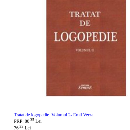
Tratat de logopedie. Volumul 2- Emil Verza
35
.
PRP: 80
Lei
33
.
76
Lei