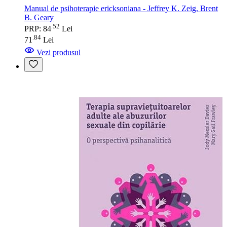
Manual de psihoterapie ericksoniana - Jeffrey K. Zeig, Brent
B. Geary
52
.
PRP: 84
Lei
84
.
71
Lei
Vezi produsul