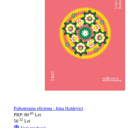
Psihoterapia eficienta - Irina Holdevici
45
.
PRP: 80
Lei
32
.
56
Lei