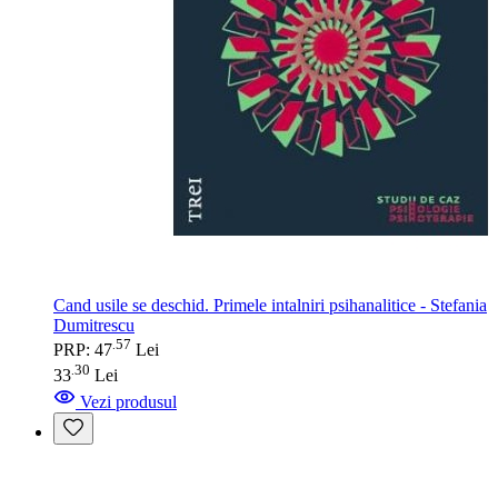
Cand usile se deschid. Primele intalniri psihanalitice - Stefania
Dumitrescu
57
.
PRP: 47
Lei
30
.
33
Lei
Vezi produsul