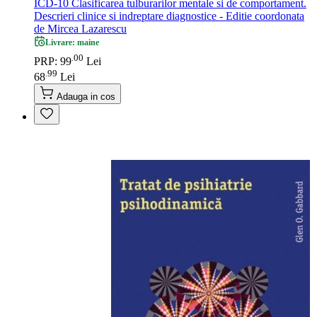
ICD-10 Clasificarea tulburarilor mentale si de comportament.
Descrieri clinice si indreptare diagnostice - Editie coordonata
de Mircea Lazarescu
Livrare: maine
00
.
PRP: 99
Lei
99
.
68
Lei
Adauga in cos