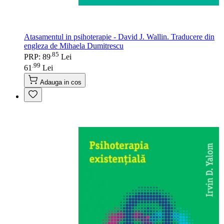
Atasamentul in psihoterapie - David J. Wallin. Traducere din
engleza de Mihaela Dumitrescu
85
.
PRP: 89
Lei
99
.
61
Lei
Adauga in cos