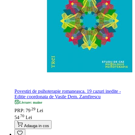
Povestiri de psihoterapie romaneasca. 19 cazuri inedite -
Editie coordonata de Vasile Dem. Zamfirescu
Livrare: maine
29
.
PRP: 79
Lei
70
.
54
Lei
Adauga in cos