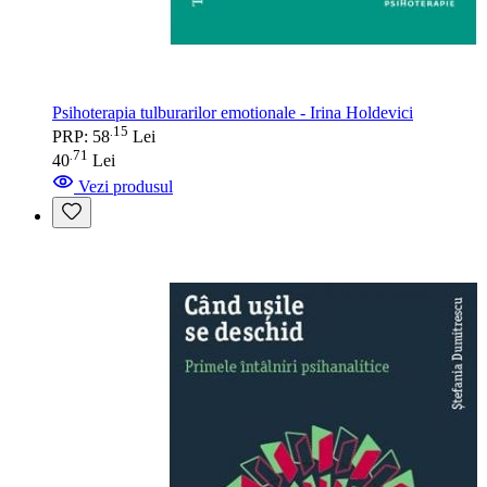
Psihoterapia tulburarilor emotionale - Irina Holdevici
15
.
PRP: 58
Lei
71
.
40
Lei
Vezi produsul