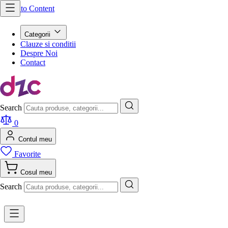
Skip to Content
Categorii
Clauze si conditii
Despre Noi
Contact
Search
0
Contul meu
Favorite
Cosul meu
Search