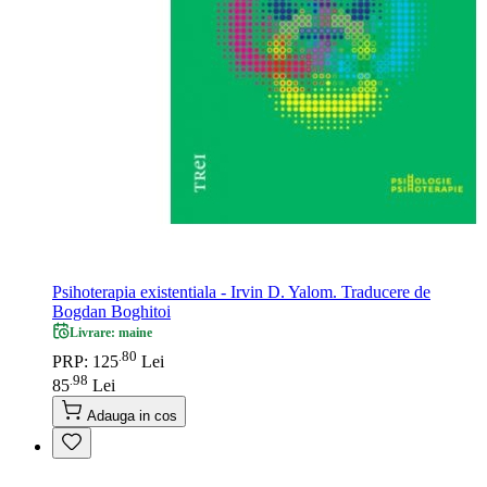
Psihoterapia existentiala - Irvin D. Yalom. Traducere de
Bogdan Boghitoi
Livrare: maine
80
.
PRP: 125
Lei
98
.
85
Lei
Adauga in cos