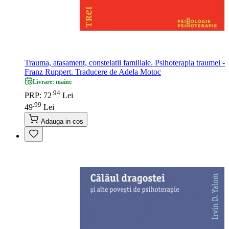
Trauma, atasament, constelatii familiale. Psihoterapia traumei -
Franz Ruppert. Traducere de Adela Motoc
Livrare: maine
94
.
PRP: 72
Lei
99
.
49
Lei
Adauga in cos