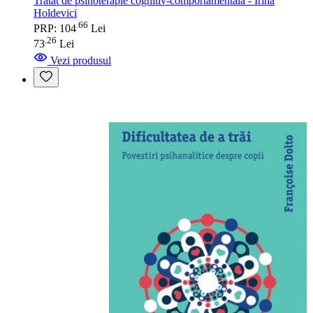
Tratat de psihoterapie cognitiv-comportamentala - Irina
Holdevici
66
.
PRP: 104
Lei
26
.
73
Lei
Vezi produsul