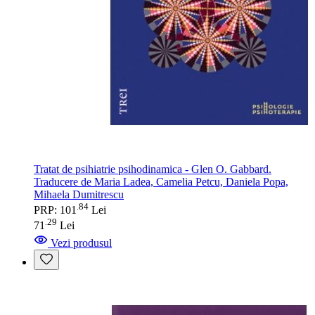
Tratat de psihiatrie psihodinamica - Glen O. Gabbard.
Traducere de Maria Ladea, Camelia Petcu, Daniela Popa,
Mihaela Dumitrescu
84
.
PRP: 101
Lei
29
.
71
Lei
Vezi produsul