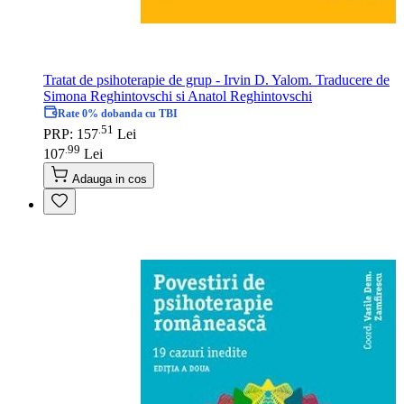
Tratat de psihoterapie de grup - Irvin D. Yalom. Traducere de
Simona Reghintovschi si Anatol Reghintovschi
Rate 0% dobanda cu TBI
51
.
PRP: 157
Lei
99
.
107
Lei
Adauga in cos