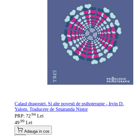
Calaul dragostei. Si alte povesti de psihoterapie - Irvin D.
Yalom. Traducere de Smaranda Nistor
94
.
PRP: 72
Lei
99
.
49
Lei
Adauga in cos