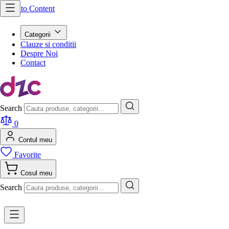
Skip to Content
Categorii
Clauze si conditii
Despre Noi
Contact
Search
0
Contul meu
Favorite
Cosul meu
Search