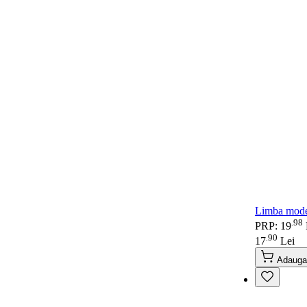
Limba moder
98
.
PRP: 19
90
.
17
Lei
Adauga