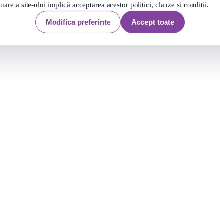
Filtrare
4 produse
nuare a site-ului implică acceptarea acestor politici, clauze si conditii.
4 produse
Modifica preferinte
Accept toate