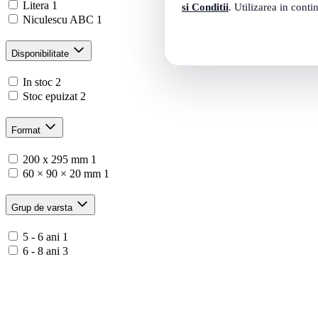
Litera
1
si Conditii
. Utilizarea in conti
Niculescu ABC
1
Disponibilitate
In stoc
2
Stoc epuizat
2
Format
200 x 295 mm
1
60 × 90 × 20 mm
1
Grup de varsta
5 - 6 ani
1
6 - 8 ani
3