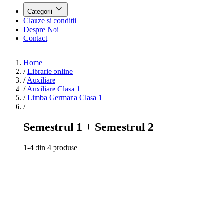
Categorii
Clauze si conditii
Despre Noi
Contact
Home
/
Librarie online
/
Auxiliare
/
Auxiliare Clasa 1
/
Limba Germana Clasa 1
/
Semestrul 1 + Semestrul 2
1-4 din 4 produse